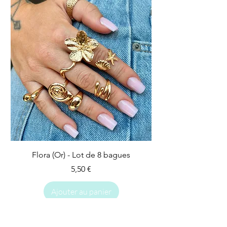
Flora (Or) - Lot de 8 bagues
Prix
5,50 €
Ajouter au panier
IMPARFAIT
IMPARFAIT