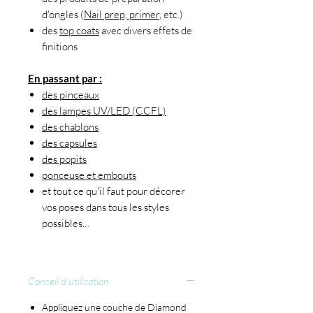
d'ongles (
Nail prep, primer
, etc.)
des
top coats
avec divers effets de
finitions
En passant par :
des pinceaux
des lampes UV/LED (CCFL)
des chablons
des capsules
des popits
ponceuse et embouts
et tout ce qu'il faut pour décorer
vos poses dans tous les styles
possibles…
Conseil d'utilisation
Appliquez une couche de Diamond