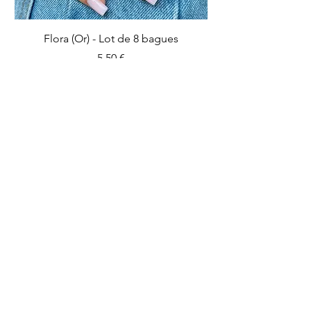
Flora (Or) - Lot de 8 bagues
Prix
5,50 €
Ajouter au panier
IMPARFAIT
IMPARFAIT