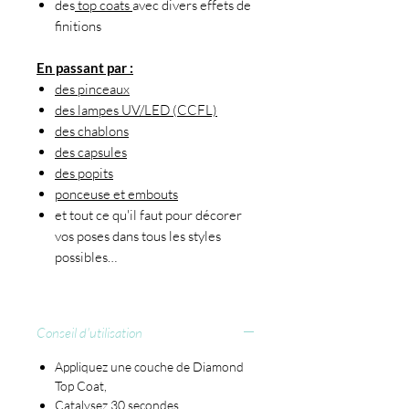
des
top coats
avec divers effets de
finitions
En passant par :
des pinceaux
des lampes UV/LED (CCFL)
des chablons
des capsules
des popits
ponceuse et embouts
et tout ce qu'il faut pour décorer
vos poses dans tous les styles
possibles…
Conseil d'utilisation
Appliquez une couche de Diamond
Top Coat,
Catalysez 30 secondes,