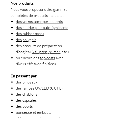
Nos produits :
Nous vous proposons des gammes
complètes de produits incluant :
des vernis semi-permanents
des builder gels auto-égalisants
des rubber bases
des polygels
des produits de préparation
d’ongles (
Nail prep, primer,
etc.)
ou encore des
top coats
avec
divers effets de finitions
En passant par :
des pinceaux
des lampes UV/LED (CCFL)
des chablons
des capsules
des popits
ponceuse et embouts