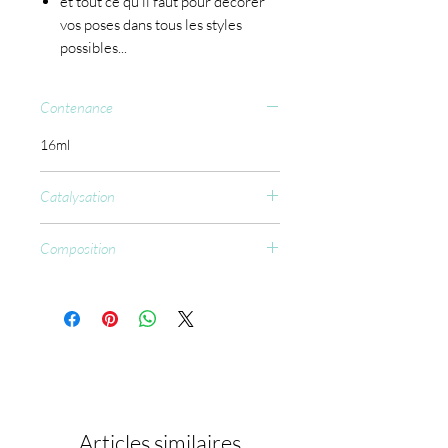
et tout ce qu'il faut pour décorer
vos poses dans tous les styles
possibles...
Contenance
16ml
Catalysation
CCFL : 60 sec.
Composition
Aliphatic urethane acrylate, Sucrose
Benzoate, PEG-200 Dimethacrylate,
Trimethylo propane Tracrylate,
Pentaerythrityl
Tetramercaptopropionale, Benzovi
Isopropanoi, SHica Caprylyl Silylate,
Ethyl Trimethylbenzovi
Phénylphosphinate, PPG-3 Glyceryl
Articles similaires