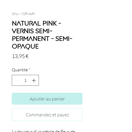
SKU : VSPNAPI
Natural Pink -
Vernis semi-
permanent - Semi-
opaque
Prix
13,95 €
Quantité
*
Ajouter au panier
Commandez et payez
La douceur d’un pétale de fleur de