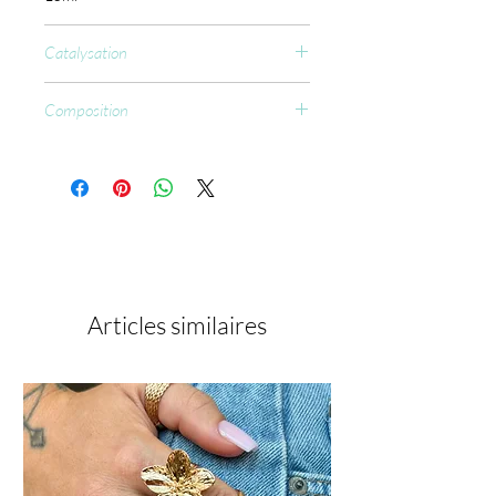
Catalysation
CCFL : 60 sec.
Composition
Acrylates Copolymer, Hydroxyethyl
Methacrylate, Trimethylolpropane
Triacrylate, Isopropyl Alcohol,
Dimethicone, Bentonite,
Microcrystalline Wax,
Hydroxycyclohexyl phenyl ketone,
CI77491, CI77492, CI 77891, CI
77007, CI 77266
Articles similaires