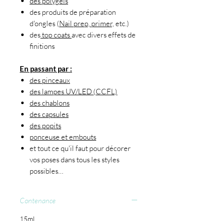
des polygels
des produits de préparation
d'ongles (
Nail prep, primer,
etc.)
des
top coats
avec divers effets de
finitions
En passant par :
des pinceaux
des lampes UV/LED (CCFL)
des chablons
des capsules
des popits
ponceuse et embouts
et tout ce qu'il faut pour décorer
vos poses dans tous les styles
possibles…
Contenance
15ml