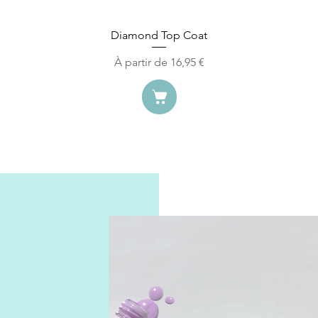
Aperçu rapide
Diamond Top Coat
Prix promotionnel
À partir de
16,95 €