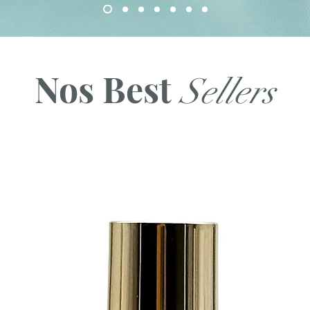
À NE PAS RATER
Nos Best
Sellers