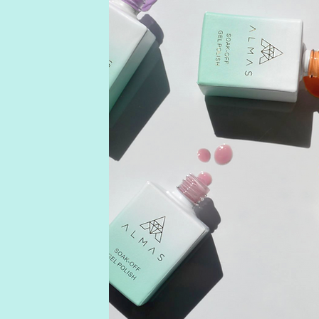
s
-
s