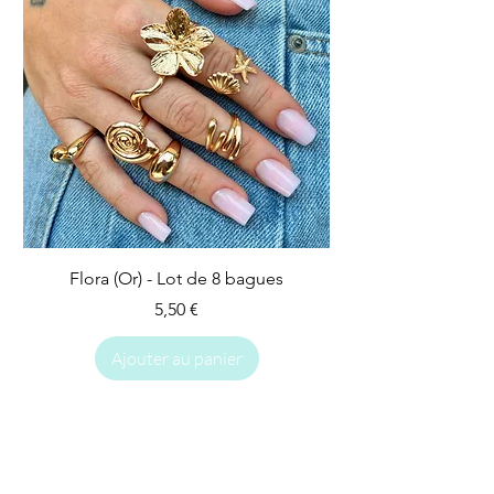
Flora (Or) - Lot de 8 bagues
Prix
5,50 €
Ajouter au panier
IMPARFAIT
IMPARFAIT