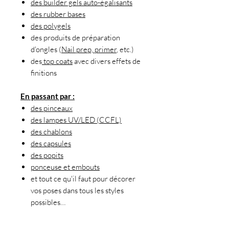
des builder gels auto-égalisants
des rubber bases
des polygels
des produits de préparation
d'ongles (
Nail prep, primer
, etc.)
des
top coats
avec divers effets de
finitions
En passant par :
des pinceaux
des lampes UV/LED (CCFL)
des chablons
des capsules
des popits
ponceuse et embouts
et tout ce qu'il faut pour décorer
vos poses dans tous les styles
possibles…