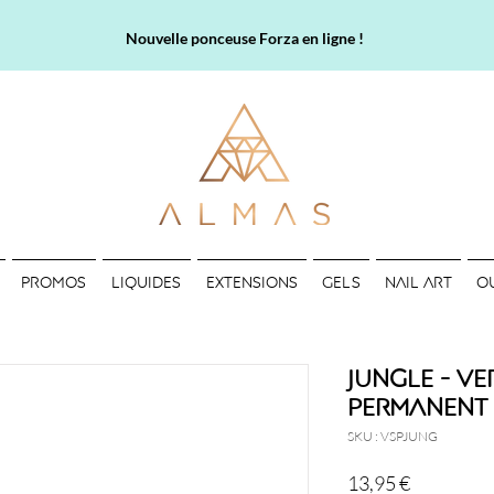
Nouvelle ponceuse Forza en ligne !
PROMOS
LIQUIDES
EXTENSIONS
GELS
NAIL ART
O
Jungle - Ve
permanent
SKU : VSPJUNG
Prix
13,95 €