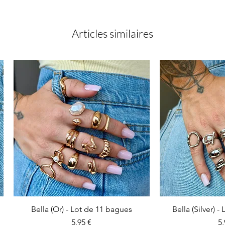
Articles similaires
Bella (Or) - Lot de 11 bagues
Bella (Silver) 
Prix
Pr
5,95 €
5,