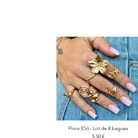
Flora (Or) - Lot de 8 bagues
Prix
5,50 €