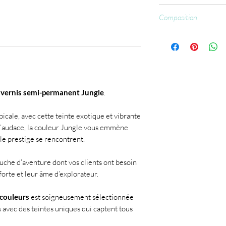
CCFL : 60 sec.
Composition
Ethyl Trimethylbenzo
Methacrylate, Acryloyl
Methanone, [bis(4-met
trimethylphenyl), CI 
73900.
e
vernis semi-permanent Jungle
.
icale, avec cette teinte exotique et vibrante
 l’audace, la couleur Jungle vous emmène
le prestige se rencontrent.
ouche d’aventure dont vos clients ont besoin
forte et leur âme d’explorateur.
couleurs
est soigneusement sélectionnée
s avec des teintes uniques qui captent tous