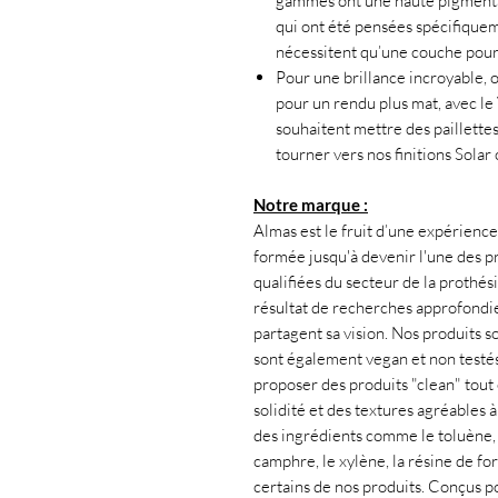
gammes ont une haute pigmentati
qui ont été pensées spécifiquem
nécessitent qu’une couche pour
Pour une brillance incroyable, o
pour un rendu plus mat, avec le 
souhaitent mettre des paillettes
tourner vers nos finitions Solar
Notre marque :
Almas est le fruit d’une expérience 
formée jusqu'à devenir l'une des pr
qualifiées du secteur de la prothés
résultat de recherches approfondies
partagent sa vision. Nos produits s
sont également vegan et non testés
proposer des produits "clean" tout 
solidité et des textures agréables à
des ingrédients comme le toluène, l
camphre, le xylène, la résine de f
certains de nos produits. Conçus p