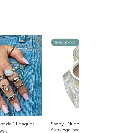
IMPARFAIT
- Lot de 11 bagues
Sandy - Nude Laiteux - Builder Gel -
Auto-Egalisant - Catégorie Imparfait
ix
95 €