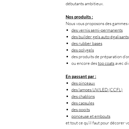
débutants ambitieux.
Nos produits :
Nous vous proposons des gammes co
des vernis semi-permanents
des builder gels auto-égalisants
des rubber bases
des polygels
des produits de préparation d’o
ou encore des
top coats
avec div
En passant par :
des pinceaux
des lampes UV/LED (CCFL)
des chablons
des capsules
des popits
ponceuse et embouts
et tout ce qu'il faut pour décorer v