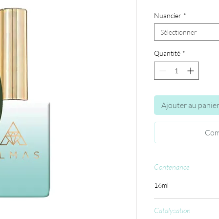
Nuancier
*
Sélectionner
Quantité
*
Ajouter au panie
Com
Contenance
16ml
Catalysation