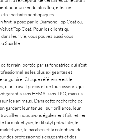
on ; à l'exception de certaines collections
ent pour un rendu plus flou, elles ne
 être parfaitement opaques.
n finit la pose par le Diamond Top Coat ou,
Velvet Top Coat. Pour les clients qui
 dans leur vie, vous pouvez aussi vous
 ou Sparkle.
de terrain, portée par sa fondatrice qui s'est
ofessionnelles les plus exigeantes et
ie ongulaire. Chaque référence est le
, d'un travail précis et de fournisseurs qui
ont garantis sans HEMA, sans TPO, mais ils
 sur les animaux. Dans cette recherche de
en gardant leur tenue, leur brillance, leur
 travailler, nous avons également fait retirer
e formaldéhyde, le dibutyl phthalate, le
ormaldéhyde, le paraben et la colophane de
our des professionnels exigeants et des