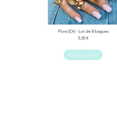
Flora (Or) - Lot de 8 bagues
Prix
5,50 €
Ajouter au panier
IMPARFAIT