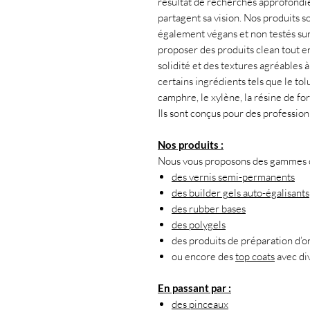
résultat de recherches approfondies
partagent sa vision. Nos produits s
également végans et non testés su
proposer des produits clean tout en
solidité et des textures agréables 
certains ingrédients tels que le tol
camphre, le xylène, la résine de f
Ils sont conçus pour des professio
Nos produits :
Nous vous proposons des gammes co
des vernis semi-permanents
des builder gels auto-égalisants
des rubber bases
des polygels
des produits de préparation d’o
ou encore des
top coats
avec div
En passant par :
des pinceaux