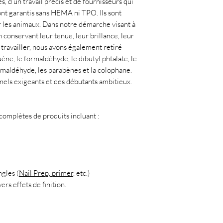
, d’un travail précis et de fournisseurs qui
ont garantis sans HEMA ni TPO. Ils sont
r les animaux. Dans notre démarche visant à
 conservant leur tenue, leur brillance, leur
à travailler, nous avons également retiré
uène, le formaldéhyde, le dibutyl phtalate, le
ormaldéhyde, les parabènes et la colophane.
nnels exigeants et des débutants ambitieux.
mplètes de produits incluant :
ngles (
Nail Prep, primer
, etc.)
ers effets de finition.