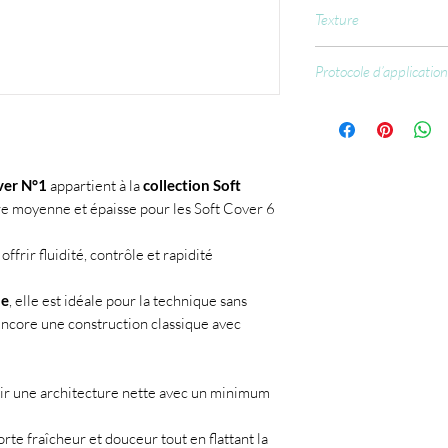
Epoxy Methacrylate, A
Texture
Acrylate, Urethane acr
Benzyl methacrylate, Is
Moyenne
Benzoyl Isopropanol, 
Protocole d’application
Phenylphosphinate, p
Préparer l’ongle na
C177499, CI15850.
matifier, limer)
Dépoussiérer soig
Appliquer le Nail P
ver N°1
appartient à la
collection Soft
Appliquer le Prime
re moyenne et épaisse pour les Soft Cover 6
Appliquer une base
Construire avec le 
ffrir fluidité, contrôle et rapidité
égaliser).
Polymériser 60 sec
Limer et structurer
le
, elle est idéale pour la technique sans
Appliquer la finitio
encore une construction classique avec
ir une architecture nette avec un minimum
rte fraîcheur et douceur tout en flattant la