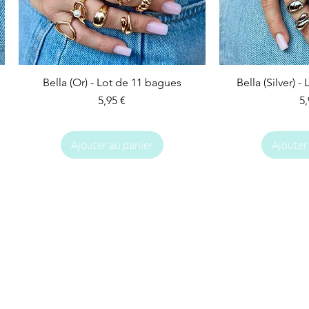
Bella (Or) - Lot de 11 bagues
Bella (Silver) 
Prix
Pr
5,95 €
5,
Ajouter au panier
Ajouter