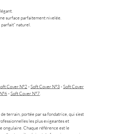
légant.
une surface parfaitement nivelée.
 parfait” naturel.
oft Cover N°2
-
Soft Cover N°3
-
Soft Cover
 N°6
-
Soft Cover N°7
.
de terrain, portée par sa fondatrice, qui s’est
ofessionnelles les plus exigeantes et
ie ongulaire. Chaque référence est le