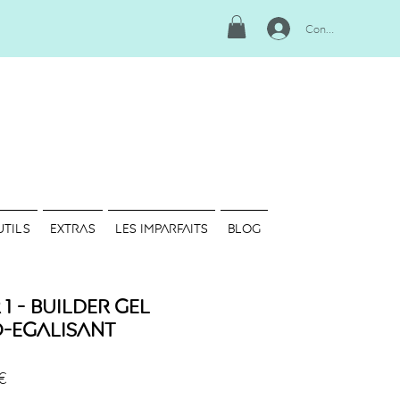
Connexion
UTILS
EXTRAS
LES IMPARFAITS
Blog
1 - Builder Gel
o-Egalisant
Prix
€
promotionnel