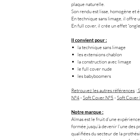
plaque naturelle.
Son rendu est lisse, homogène et é
En technique sans limage, il offre 
En full cover, il crée un effet “ongle
Il convient pour :
la technique sans limage
les extensions chablon
la construction avec limage
le full cover nude
les babyboomers
Retrouvez les autres références
:
S
N°4
-
Soft Cover N°5
-
Soft Cover
Notre marque :
Almas est le fruit d’une expérience 
formée jusqu’à devenir l’une des pr
qualifiées du secteur de la prothés