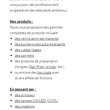
conçus pour des professionnels
exigeants et des débutants ambitieux.
Nos produits :
Nous vous proposons des gammes
complètes de produits incluant :
des vernis semi-permanents
des builders gels auto-égalisants
des rubber bases
des polygels
des produits de préparation
d’ongles (
Nail Prep, primer
, etc.)
ou encore des
top coats
avec
divers effets de finitions
En passant par :
des pinceaux
des lampes UV/LED (CCFL)
des chablons