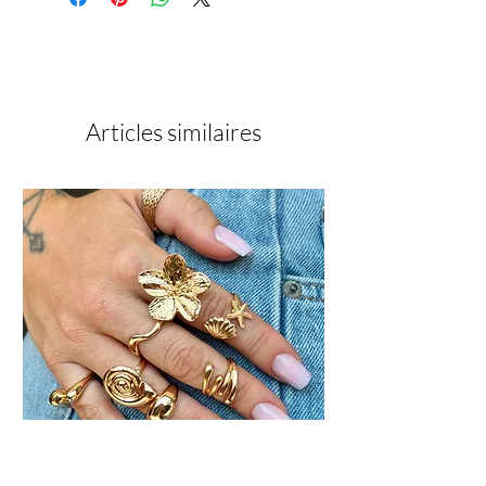
Dépoussiérer soigneusement.
CH5985, CI19140, C|15850, C177499
Appliquer le Nail Prep
Appliquer le Primer Ultra Bond
Appliquer une base en fine couche,
Polymériser 60 sec
Construire avec le Nude Cover N°6
Articles similaires
Polymériser 60 sec
Limer et structurer si nécessaire
Appliquer la finition, Polymériser 60
sec.