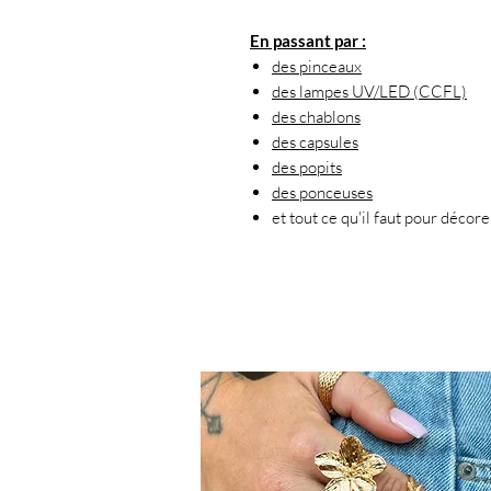
En passant par :
des pinceaux
des lampes UV/LED (CCFL)
des chablons
des capsules
des popits
des ponceuses
et tout ce qu'il faut pour décore