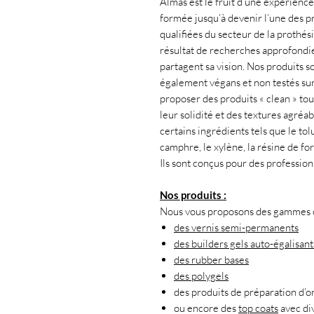
Almas est le fruit d’une expérience 
formée jusqu’à devenir l’une des pr
qualifiées du secteur de la prothés
résultat de recherches approfondies
partagent sa vision. Nos produits s
également végans et non testés su
proposer des produits « clean » tou
leur solidité et des textures agréab
certains ingrédients tels que le tol
camphre, le xylène, la résine de f
Ils sont conçus pour des professio
Nos produits :
Nous vous proposons des gammes co
des vernis semi-permanents
des builders gels auto-égalisant
des rubber bases
des polygels
des produits de préparation d’o
ou encore des
top coats
avec div