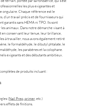
de terrain, portée par sa fondatrice, qui s’est
ofessionnelles les plus exigeantes et
ie ongulaire. Chaque référence est le
, d’un travail précis et de fournisseurs qui
ont garantis sans HEMA ni TPO. Ils sont
r les animaux. Dans notre démarche visant à
t en conservant leur tenue, leur brillance,
les à travailler, nous avons également retiré
uène, le formaldéhyde, le dibutyl phtalate, le
ormaldéhyde, les parabènes et la colophane.
nnels exigeants et des débutants ambitieux.
mplètes de produits incluant :
s
ngles (
Nail Prep, primer
, etc.)
ers effets de finitions.