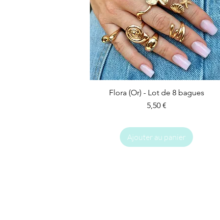
Flora (Or) - Lot de 8 bagues
Prix
5,50 €
Ajouter au panier
IMPARFAIT