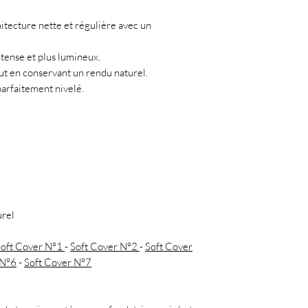
itecture nette et régulière avec un
ntense et plus lumineux.
out en conservant un rendu naturel.
parfaitement nivelé.
urel
Soft Cover N°1
-
Soft Cover N°2
-
Soft Cover
 N°6
-
Soft Cover N°7