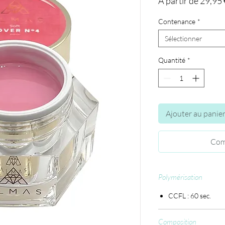
À partir de
29,95 
Contenance
*
Sélectionner
Quantité
*
Ajouter au panie
Com
Polymérisation
CCFL : 60 sec.
Composition