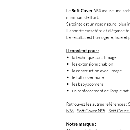
Le
Soft Cover N°4
assure une arch
minimum d’effort.
Sa teinte est un rose naturel plus i
Il apporte caractère et élégance t
Le résultat est homogène, lisse et 
Il convient pour :
la technique sans limage
les extensions chablon
la construction avec limage
le full cover nude
les babyboomers
un renforcement de l’ongle nat
Retrouvez les autres références
:
N°3
-
Soft Cover N°5
-
Soft Cover
Notre marque :