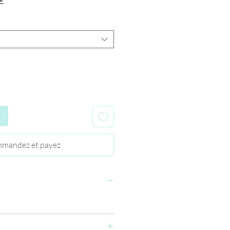
Prix
€
promotionnel
r
mandez et payez