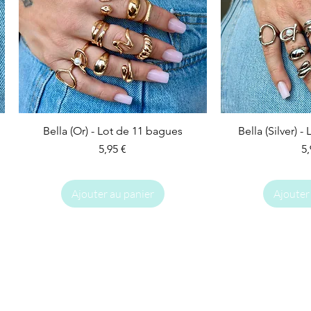
Bella (Or) - Lot de 11 bagues
Bella (Silver) 
Prix
Pr
5,95 €
5,
Ajouter au panier
Ajouter