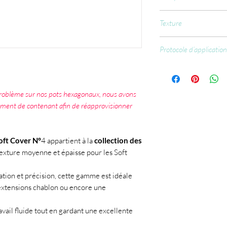
Epoxy Methacrylate, A
Texture
Acrylate, Urethane acr
Benzyl methacrylate, Is
Moyenne
Benzoyl Isopropanol, 
Protocole d’application
Phenylphosphinate, p
Préparer l’ongle na
Cl5850, C177007, C
matifier, limer)
Dépoussiérer soig
 problème sur nos pots hexagonaux, nous avons
Appliquer le Nail P
ement de contenant afin de réapprovisionner
Appliquer le Prime
Appliquer une base
Construire avec le 
Soft Cover N°
4 appartient à la
collection des
égaliser).
texture moyenne et épaisse pour les Soft
Polymériser 60 sec
Limer et structurer
Appliquer la finitio
ation et précision, cette gamme est idéale
 extensions chablon ou encore une
vail fluide tout en gardant une excellente