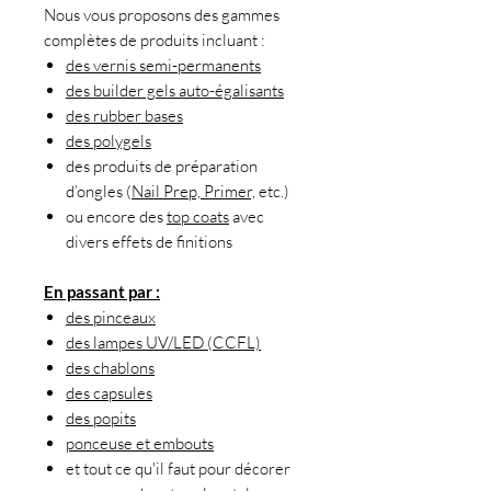
Nous vous proposons des gammes
complètes de produits incluant :
des vernis semi-permanents
des builder gels auto-égalisants
des rubber bases
des polygels
des produits de préparation
d’ongles (
Nail Prep, Primer,
etc.)
ou encore des
top coats
avec
divers effets de finitions
En passant par :
des pinceaux
des lampes UV/LED (CCFL)
des chablons
des capsules
des popits
ponceuse et embouts
et tout ce qu'il faut pour décorer