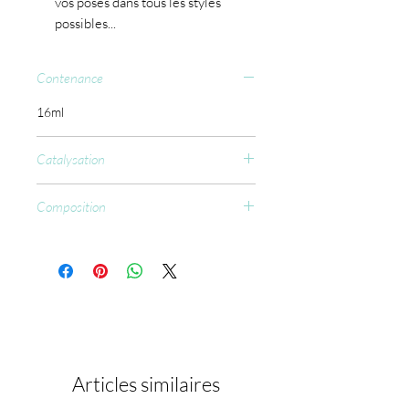
vos poses dans tous les styles
possibles...
Contenance
16ml
Catalysation
CCFL : 60 sec.
Composition
Acrylates Copolymer, Hydroxypropyl
Methacrylate, Ethyl (2,4,6-
trimethylbenzoyl) Phenylphosphinate,
Hydroxycyclohexyl Phenyl Ketone, Silica
Dimethyl Silylate.
Articles similaires