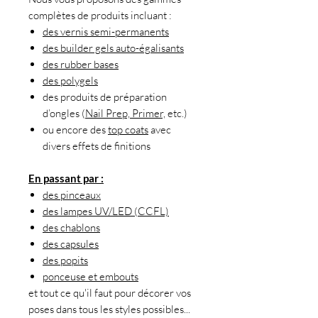
complètes de produits incluant :
des vernis semi-permanents
des builder gels auto-égalisants
des rubber bases
des polygels
des produits de préparation
d’ongles (
Nail Prep, Primer,
etc.)
ou encore des
top coats
avec
divers effets de finitions
En passant par :
des pinceaux
des lampes UV/LED (CCFL)
des chablons
des capsules
des popits
ponceuse et embouts
et tout ce qu'il faut pour décorer vos
poses dans tous les styles possibles...