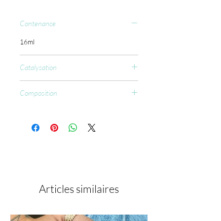
Contenance
16ml
Catalysation
CCFL : 60 sec.
Composition
Ethyl Trimethylbenzoyl
Phenylphosphinate, Hydroxypropyl
Methacrylate, Acryloyl Morpholine,
Silica Dimethyl Silylate,
Trimethylbenzoyl Ditolylphosphine
Oxide, CI 77891,CI 19140, CI 73360,
CI 20470.
Articles similaires