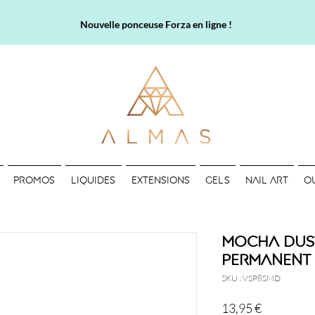
Nouvelle ponceuse Forza en ligne !
PROMOS
LIQUIDES
EXTENSIONS
GELS
NAIL ART
O
Mocha Dust 
permanent
SKU : VSP8SMD
Prix
13,95 €