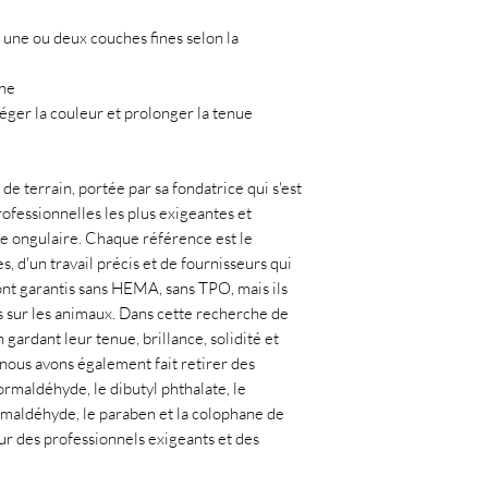
une ou deux couches fines selon la
che
téger la couleur et prolonger la tenue
de terrain, portée par sa fondatrice qui s'est
ofessionnelles les plus exigeantes et
ie ongulaire. Chaque référence est le
, d'un travail précis et de fournisseurs qui
ont garantis sans HEMA, sans TPO, mais ils
 sur les animaux. Dans cette recherche de
gardant leur tenue, brillance, solidité et
, nous avons également fait retirer des
rmaldéhyde, le dibutyl phthalate, le
ormaldéhyde, le paraben et la colophane de
ur des professionnels exigeants et des