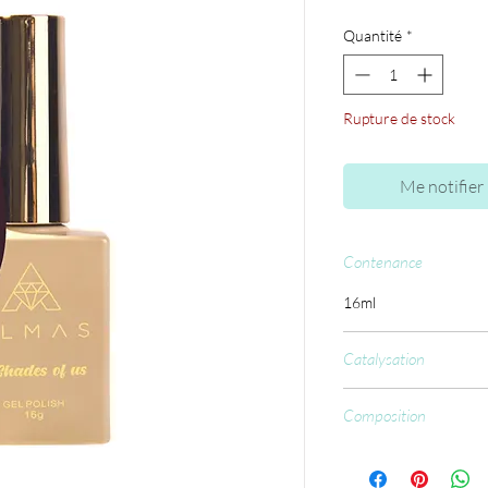
Quantité
*
Rupture de stock
Me notifier 
Contenance
16ml
Catalysation
CCFL : 60 sec.
Composition
Ethyl Trimethylbenzo
Methacrylate, Acryloyl