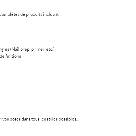
mplètes de produits incluant :
ngles (
Nail prep, primer
, etc.)
de finitions
er vos poses dans tous les styles possibles…