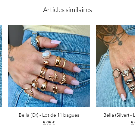
Articles similaires
Bella (Or) - Lot de 11 bagues
Bella (Silver) 
Prix
Pr
5,95 €
5,