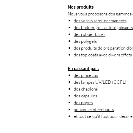
Nos produits
Nous vous proposons des gammes co
des vernis semi-permanents
des builder gels auto-égalisants
des rubber bases
des polygels
des produits de préparation d'o
des
top coats
avec divers effets 
En passant par :
des pinceaux
des lampes UV/LED (CCFL)
des chablons
des capsules
des popits
ponceuse et embouts
et tout ce qu'il faut pour décor