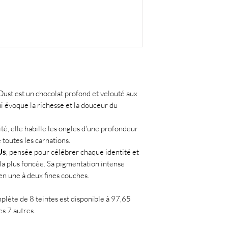
Trimethylbenzoyl Dito
19140, CI 73360, CI 
st est un chocolat profond et velouté aux
ui évoque la richesse et la douceur du
ité, elle habille les ongles d'une profondeur
toutes les carnations.
Us
, pensée pour célébrer chaque identité et
à la plus foncée. Sa pigmentation intense
en une à deux fines couches.
plète de 8 teintes est disponible à 97,65
es 7 autres.