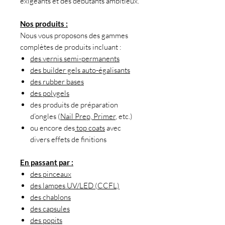
exigeants et des débutants ambitieux.
Nos produits :
Nous vous proposons des gammes
complètes de produits incluant :
des vernis semi-permanents
des builder gels auto-égalisants
des rubber bases
des polygels
des produits de préparation
d’ongles (
Nail Prep, Primer
, etc.)
ou encore des
top coats
avec
divers effets de finitions
En passant par :
des pinceaux
des lampes UV/LED (CCFL)
des chablons
des capsules
des popits