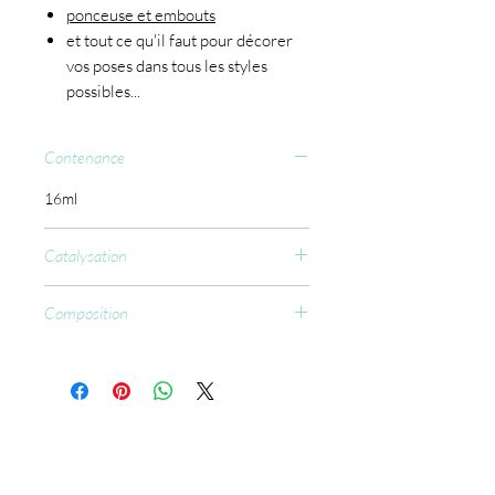
ponceuse et embouts
et tout ce qu'il faut pour décorer
vos poses dans tous les styles
possibles...
Contenance
16ml
Catalysation
CCFL : 60 sec.
Composition
Ethyl Trimethylbenzoyl
Phenylphosphinate, Hydroxypropyl
Methacrylate, Acryloyl Morpholine,
Silica Dimethyl Silylate,
Trimethylbenzoyl Ditolylphosphine
Oxide, CI 77891, CI 15985, CI 73360,
CI 20470.