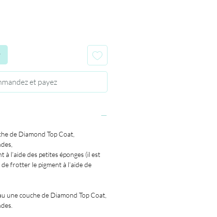
r
mandez et payez
che de Diamond Top Coat,
ndes,
 à l’aide des petites éponges (il est
de frotter le pigment à l’aide de
au une couche de Diamond Top Coat,
ndes.