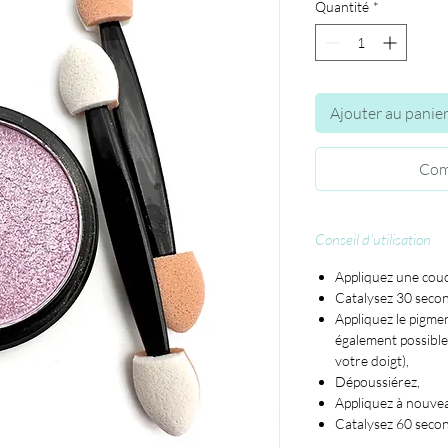
Quantité
*
Ajouter au panie
Com
Conseil d'utilisation
Appliquez une cou
Catalysez 30 seco
Appliquez le pigment
également possible 
votre doigt),
Dépoussiérez,
Appliquez à nouve
Catalysez 60 seco