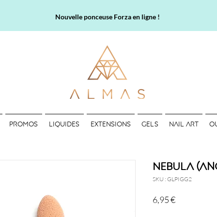
Nouvelle ponceuse Forza en ligne !
PROMOS
LIQUIDES
EXTENSIONS
GELS
NAIL ART
O
Nebula (an
SKU : GLPIGG2
Prix
6,95 €