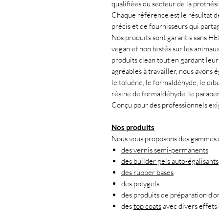
qualifiées du secteur de la prothés
Chaque référence est le résultat d
précis et de fournisseurs qui partag
Nos produits sont garantis sans H
vegan et non testés sur les animau
produits clean tout en gardant leur 
agréables à travailler, nous avons
le toluène, le formaldéhyde, le dibu
résine de formaldéhyde, le paraben
Conçu pour des professionnels exi
Nos produits
Nous vous proposons des gammes co
des vernis semi-permanents
des builder gels auto-égalisants
des rubber bases
des polygels
des produits de préparation d'o
des
top coats
avec divers effets 