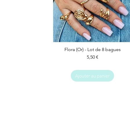
Flora (Or) - Lot de 8 bagues
Prix
5,50 €
Ajouter au panier
IMPARFAIT