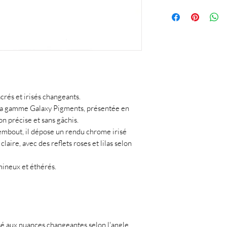
acrés et irisés changeants.
 la gamme Galaxy Pigments, présentée en
n précise et sans gâchis.
embout, il dépose un rendu chrome irisé
claire, avec des reflets roses et lilas selon
mineux et éthérés.
rosé aux nuances changeantes selon l'angle