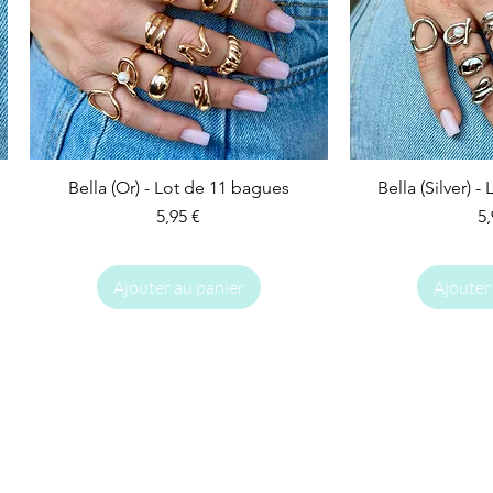
Bella (Or) - Lot de 11 bagues
Bella (Silver) 
Prix
Pr
5,95 €
5,
Ajouter au panier
Ajouter