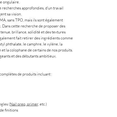
ie ongulaire.
e recherches approfondies, d'un travail
ent sa vision.
EMA, sans TPO, mais ils sont également
x. Dans cette recherche de proposer des
tenue, brillance, solidité et des textures
 également fait retirer des ingrédients comme
tyl phthalate, le camphre, le xylène, la
 et la colophane de certains de nos produits.
geants et des débutants ambitieux.
mplètes de produits incluant :
ngles (
Nail prep, primer,
etc.)
de finitions