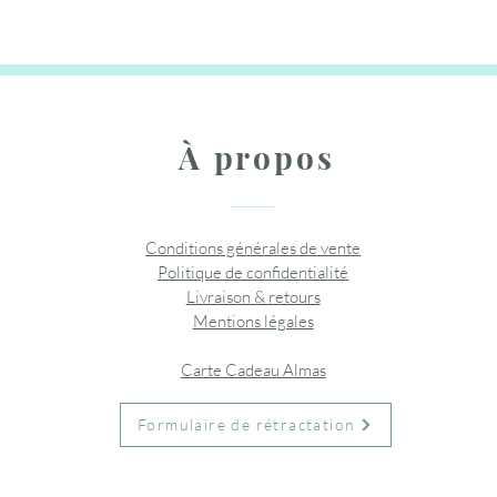
Rupture de stock
Rupture
Ajouter au panier
Ajouter au panier
Ajouter
À propos
Conditions générales de vente
Politique de confidentialité
Livraison & retours
Mentions légales
Carte Cadeau Almas
Formulaire de rétractation