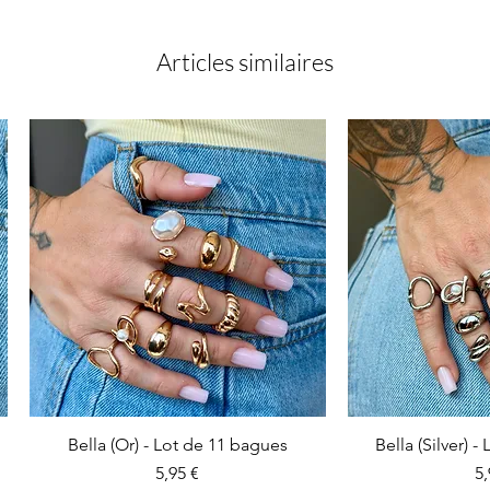
Articles similaires
Bella (Or) - Lot de 11 bagues
Bella (Silver) 
Prix
Pr
5,95 €
5,