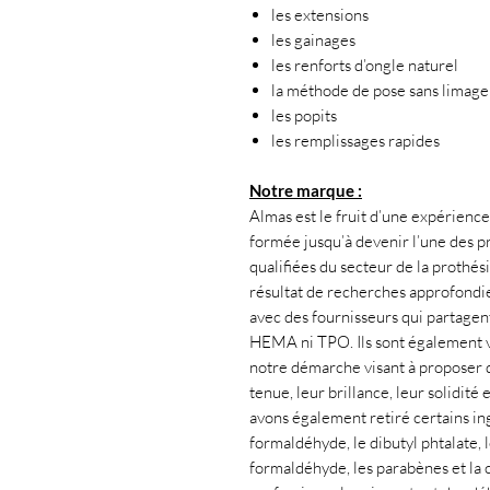
les extensions
les gainages
les renforts d’ongle naturel
la méthode de pose sans limage
les popits
les remplissages rapides
Notre marque :
Almas est le fruit d’une expérience 
formée jusqu’à devenir l’une des pr
qualifiées du secteur de la prothés
résultat de recherches approfondies
avec des fournisseurs qui partagent
HEMA ni TPO. Ils sont également v
notre démarche visant à proposer d
tenue, leur brillance, leur solidité 
avons également retiré certains ing
formaldéhyde, le dibutyl phtalate, 
formaldéhyde, les parabènes et la 