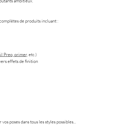
butants ambitieux.
mplètes de produits incluant :
il Prep, primer,
etc.)
ers effets de finition
r vos poses dans tous les styles possibles...