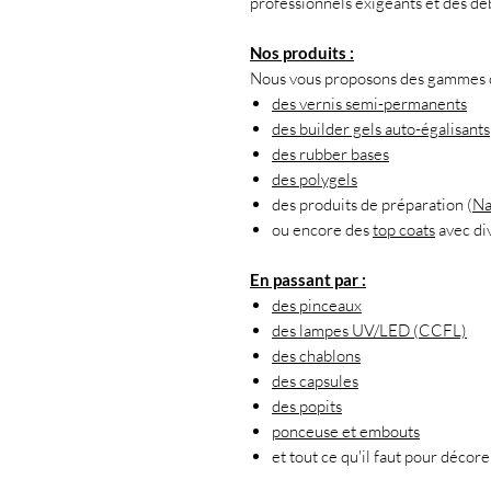
professionnels exigeants et des dé
Nos produits :
Nous vous proposons des gammes co
des vernis semi-permanents
des builder gels auto-égalisants
des rubber bases
des polygels
des produits de préparation (
Na
ou encore des
top coats
avec div
En passant par :
des pinceaux
des lampes UV/LED (CCFL)
des chablons
des capsules
des popits
ponceuse et embouts
et tout ce qu'il faut pour décore