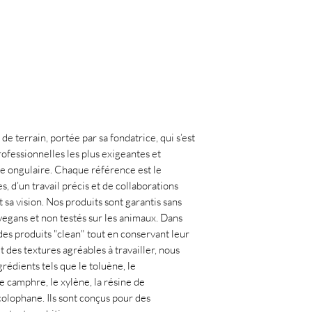
de terrain, portée par sa fondatrice, qui s’est
ofessionnelles les plus exigeantes et
ie ongulaire. Chaque référence est le
, d’un travail précis et de collaborations
 sa vision. Nos produits sont garantis sans
egans et non testés sur les animaux. Dans
es produits "clean" tout en conservant leur
et des textures agréables à travailler, nous
rédients tels que le toluène, le
le camphre, le xylène, la résine de
colophane. Ils sont conçus pour des