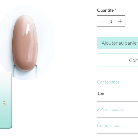
Quantité
*
Ajouter au panie
Com
Contenance
15ml
Polymérisation
CCFL : 60 sec.
Composition
Polyurethane-57, Acry