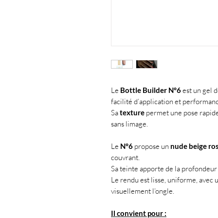
Le
Bottle Builder N°6
est un gel 
facilité d’application et performan
Sa
texture
permet une pose rapide
sans limage.
Le
N°6
propose un
nude beige ro
couvrant.
Sa teinte apporte de la profondeur
Le rendu est lisse, uniforme, avec 
visuellement l’ongle.
Il convient pour :