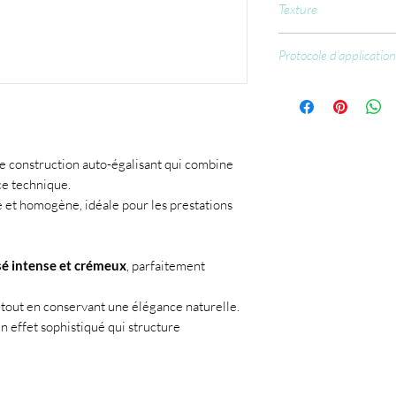
Texture
Dimethacrylate, Cellu
101, Solvent Violet 1
Évolue subtilement se
47005, CI 60730, CI 
Protocole d’application
d'une consistance moy
souple par temps chau
Préparer l’ongle.
performances.
Appliquer une Rubb
Appliquer le Bottle
Structurer si néces
Polymériser 60sec.
de construction auto-égalisant qui combine
ce technique.
 et homogène, idéale pour les prestations
sé intense et crémeux
, parfaitement
 tout en conservant une élégance naturelle.
un effet sophistiqué qui structure