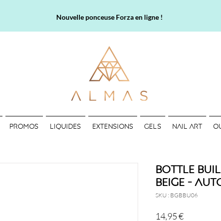
Nouvelle ponceuse Forza en ligne !
PROMOS
LIQUIDES
EXTENSIONS
GELS
NAIL ART
O
Bottle Buil
beige - Aut
SKU : BGBBU06
Prix
14,95 €