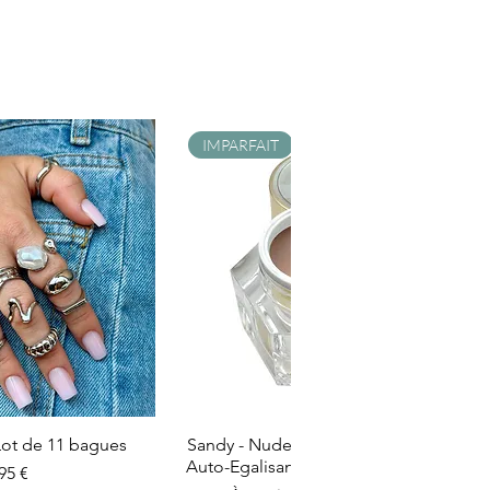
IMPARFAIT
- Lot de 11 bagues
Sandy - Nude Laiteux - Builder Gel -
Auto-Egalisant - Catégorie Imparfait
ix
95 €