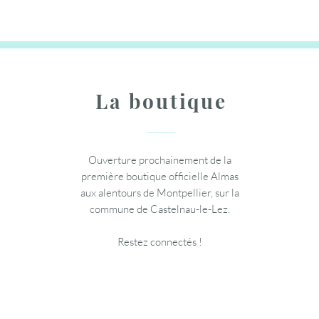
Ajouter au panier
Ajouter au panier
La boutique
Ouverture prochainement de la
première boutique officielle Almas
aux alentours de Montpellier, sur la
commune de Castelnau-le-Lez.
Restez connectés !