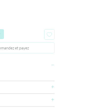
r
mandez et payez
lates Copolymer, Triethylene Glycol