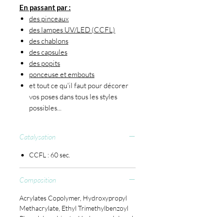
En passant par :
des pinceaux
des lampes UV/LED (CCFL)
des chablons
des capsules
des popits
ponceuse et embouts
et tout ce qu'il faut pour décorer
vos poses dans tous les styles
possibles...
Catalysation
CCFL : 60 sec.
Composition
Acrylates Copolymer, Hydroxypropyl
Methacrylate, Ethyl Trimethylbenzoyl