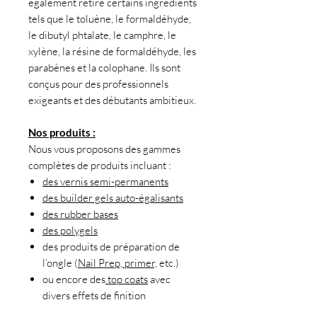
également retiré certains ingrédients
tels que le toluène, le formaldéhyde,
le dibutyl phtalate, le camphre, le
xylène, la résine de formaldéhyde, les
parabènes et la colophane. Ils sont
conçus pour des professionnels
exigeants et des débutants ambitieux.
Nos produits :
Nous vous proposons des gammes
complètes de produits incluant :
des vernis semi-permanents
des builder gels auto-égalisants
des rubber bases
des polygels
des produits de préparation de
l’ongle (
Nail Prep, primer,
etc.)
ou encore des
top coats
avec
divers effets de finition