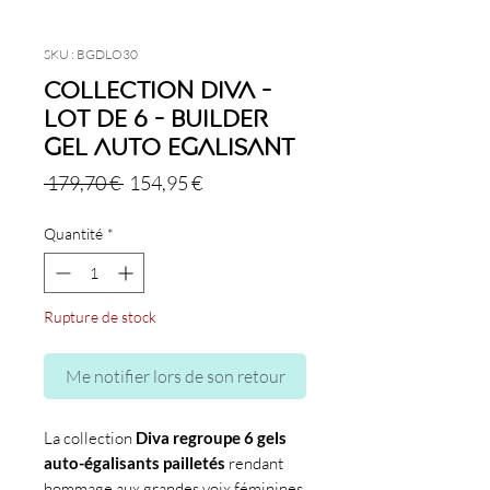
SKU : BGDLO30
Collection Diva -
Lot de 6 - Builder
Gel Auto Egalisant
Prix
Prix
 179,70 € 
154,95 €
original
promotionnel
Quantité
*
Rupture de stock
Me notifier lors de son retour
La collection
Diva regroupe 6 gels
auto-égalisants pailletés
rendant
hommage aux grandes voix féminines.