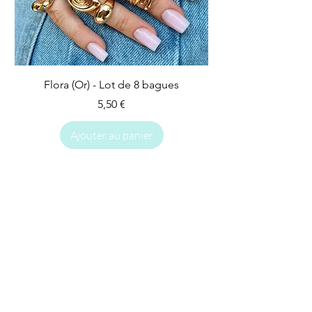
Flora (Or) - Lot de 8 bagues
Prix
5,50 €
Ajouter au panier
IMPARFAIT
IMPARFAIT