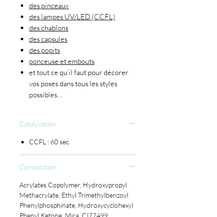
des pinceaux
des lampes UV/LED (CCFL)
des chablons
des capsules
des popits
ponceuse et embouts
et tout ce qu’il faut pour décorer
vos poses dans tous les styles
possibles…
Catalysation
CCFL : 60 sec.
Composition
Acrylates Copolymer, Hydroxypropyl
Methacrylate, Ethyl Trimethylbenzoyl
Phenylphosphinate, Hydroxycyclohexyl
Phenyl Ketone, Mica, CI77499,