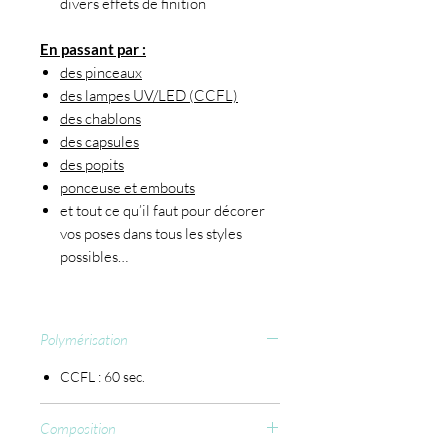
divers effets de finition
En passant par :
des pinceaux
des lampes UV/LED (CCFL)
des chablons
des capsules
des popits
ponceuse et embouts
et tout ce qu’il faut pour décorer
vos poses dans tous les styles
possibles…
Polymérisation
CCFL : 60 sec.
Composition