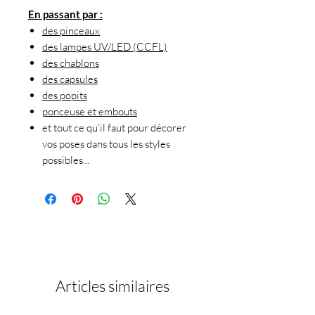
En passant par :
des pinceaux
des lampes UV/LED (CCFL)
des chablons
des capsules
des popits
ponceuse et embouts
et tout ce qu'il faut pour décorer
vos poses dans tous les styles
possibles...
Articles similaires