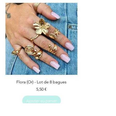
Flora (Or) - Lot de 8 bagues
Prix
5,50 €
Ajouter au panier
IMPARFAIT
IMPARFAIT