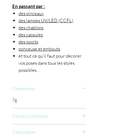
En passant par :
des pinceaux
des lampes UV/LED (CCFL)
des chablons
des capsules
des popits
ponceuse et embouts
et tout ce qu'il faut pour décorer
vos poses dans tous les styles
possibles…
Contenance
7g
Conseil d'utilisation
Appliquez notre glue gel sur la zone
Catalysation
où vous souhaitez coller vos strass