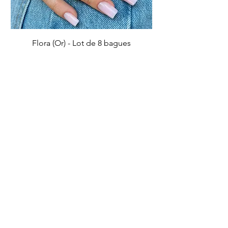
Flora (Or) - Lot de 8 bagues
Prix
5,50 €
Ajouter au panier
IMPARFAIT
IMPARFAIT