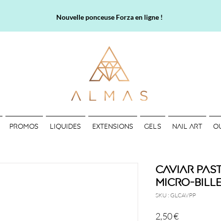
Nouvelle ponceuse Forza en ligne !
PROMOS
LIQUIDES
EXTENSIONS
GELS
NAIL ART
O
Caviar Past
Micro-bille
SKU : GLCAVPP
Prix
2,50 €