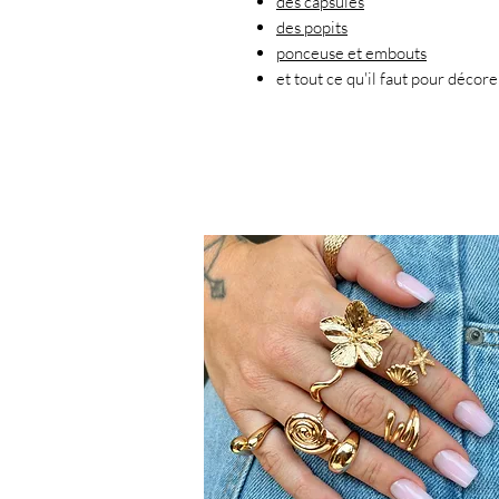
des capsules
des popits
ponceuse et embouts
et tout ce qu'il faut pour décor