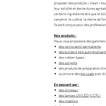
proposer des produits « clean » tou
leur solidité et des textures agréab
certains ingrédients tels que le tol
camphre, le xylène, la résine de f
Ils sont conçus pour des professio
Nos produits :
Nous vous proposons des gammes co
des vernis semi-permanents
des builders gels auto-égalisant
des rubber bases
des polygels
des produits de préparation d’o
ou encore des
top coats
avec div
En passant par :
des pinceaux
des lampes UV/LED (CCFL)
des chablons