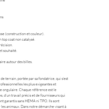
sine
ons
pose (construction et couleur).
n top coat non catalysé.
récision.
et souhaité.
ire autour des billes.
de terrain, portée par sa fondatrice, qui s’est
ofessionnelles les plus exigeantes et
ie ongulaire. Chaque référence est le
, d’un travail précis et de fournisseurs qui
ont garantis sans HEMA ni TPO. Ils sont
r les animaux. Dans notre démarche visant à