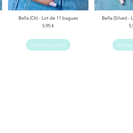
Bella (Or) - Lot de 11 bagues
Bella (Silver) 
Prix
Pr
5,95 €
5,
Ajouter au panier
Ajouter