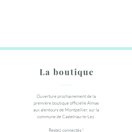
Almas Care (Forza) / Abonnement
Adaptateur / Chargeur - Lampe
Fizzy - Vernis semi-permanent -
Catégorie Imparfait
Cosmos
annuel
Prix original
Prix
Prix
Prix promotionne
13,95 €
39,95 €
14,95 €
12,56 €
Ajouter au panier
Ajouter au panier
Ajouter au panier
La boutique
Ouverture prochainement de la
première boutique officielle Almas
aux alentours de Montpellier, sur la
commune de Castelnau-le-Lez.
Restez connectés !