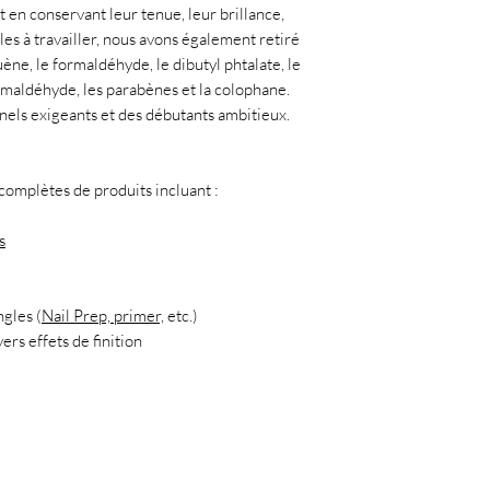
t en conservant leur tenue, leur brillance,
les à travailler, nous avons également retiré
uène, le formaldéhyde, le dibutyl phtalate, le
ormaldéhyde, les parabènes et la colophane.
nnels exigeants et des débutants ambitieux.
mplètes de produits incluant :
s
ngles (
Nail Prep, primer,
etc.)
ers effets de finition