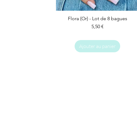
Flora (Or) - Lot de 8 bagues
Prix
5,50 €
Ajouter au panier
IMPARFAIT