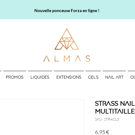
Nouvelle ponceuse Forza en ligne !
PROMOS
LIQUIDES
EXTENSIONS
GELS
NAIL ART
O
Strass Nail 
Multitaille
SKU : STRACL3
Prix
6,95 €