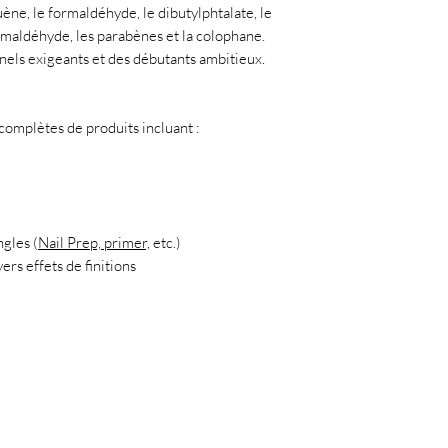
uène, le formaldéhyde, le dibutylphtalate, le
ormaldéhyde, les parabènes et la colophane.
nnels exigeants et des débutants ambitieux.
mplètes de produits incluant :
ngles (
Nail Prep, primer,
etc.)
ers effets de finitions