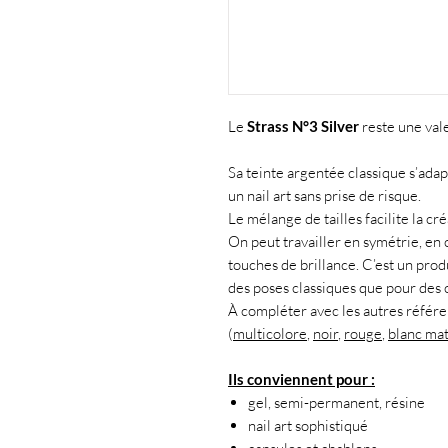
Le
Strass N°3 Silver
reste une val
Sa teinte argentée classique s’adap
un nail art sans prise de risque.
Le mélange de tailles facilite la cr
On peut travailler en symétrie, e
touches de brillance. C’est un produ
des poses classiques que pour des c
À compléter avec les autres référen
(
multicolore
,
noir
,
rouge
,
blanc ma
Ils conviennent pour :
gel, semi-permanent, résine
nail art sophistiqué