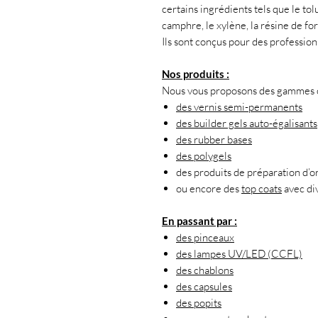
certains ingrédients tels que le tol
camphre, le xylène, la résine de f
Ils sont conçus pour des professio
Nos produits :
Nous vous proposons des gammes co
des vernis semi-permanents
des builder gels auto-égalisants
des rubber bases
des polygels
des produits de préparation d’o
ou encore des
top coats
avec div
En passant par :
des pinceaux
des lampes UV/LED (CCFL)
des chablons
des capsules
des popits