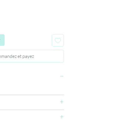
r
mandez et payez
ue gel sur la zone où vous souhaitez
eon,
ec un strass picker et laissez libre