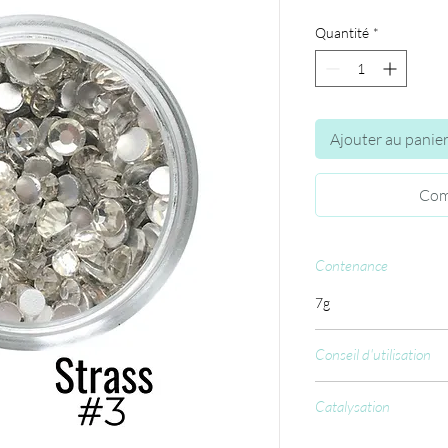
Quantité
*
Ajouter au panie
Com
Contenance
7g
Conseil d'utilisation
Appliquez notre gl
Catalysation
coller vos strass n
Placer vos strass av
UV : 120sec