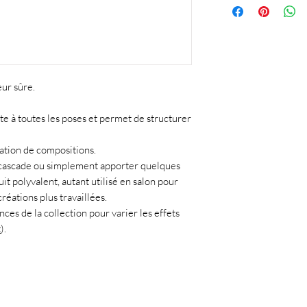
court à votre imag
LED : 90sec
Catalyser 30 à 60 
CCFL : 30 à 60 sec
Si vous utilisez de
et afin d'assurer 
pouvez border l'ens
eur sûre.
te à toutes les poses et permet de structurer
éation de compositions.
n cascade ou simplement apporter quelques
it polyvalent, autant utilisé en salon pour
réations plus travaillées.
ces de la collection pour varier les effets
t
).