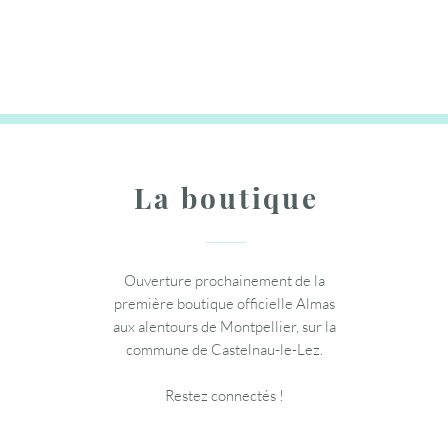
Prix original
Prix
Prix
Prix promotionne
13,95 €
39,95 €
14,95 €
12,56 €
Ajouter au panier
Ajouter au panier
Ajouter au panier
La boutique
Ouverture prochainement de la
première boutique officielle Almas
aux alentours de Montpellier, sur la
commune de Castelnau-le-Lez.
Restez connectés !