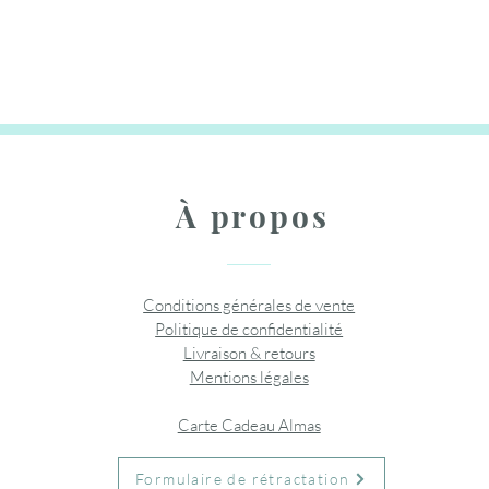
Rupture de stock
Rupture
l
Prix
Prix
Pr
10,95 €
3,99 €
10
Ajouter
Rupture de stock
Rupture
Ajouter au panier
Ajouter au panier
Ajouter
À propos
Conditions générales de vente
Politique de confidentialité
Livraison & retours
Mentions légales
Carte Cadeau Almas
Formulaire de rétractation