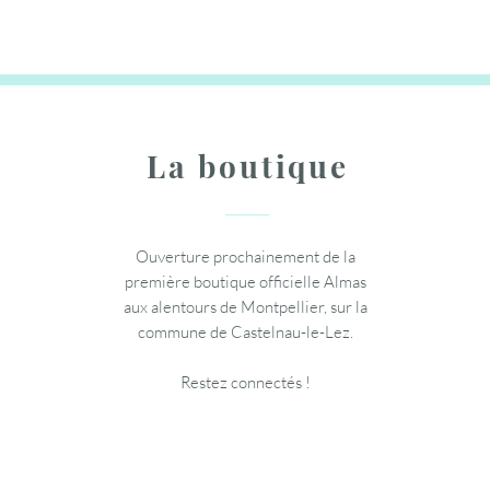
Ajouter au panier
Ajouter au panier
La boutique
Ouverture prochainement de la
première boutique officielle Almas
aux alentours de Montpellier, sur la
commune de Castelnau-le-Lez.
Restez connectés !