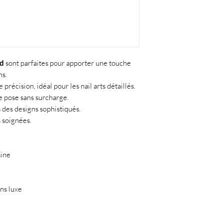
ld
sont parfaites pour apporter une touche
ns.
précision, idéal pour les nail arts détaillés.
 pose sans surcharge.
 des designs sophistiqués.
s soignées.
sine
ons luxe