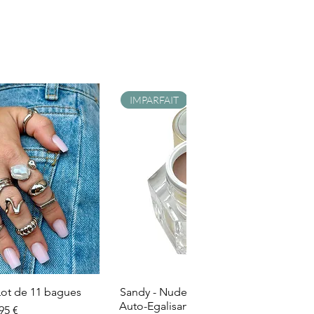
IMPARFAIT
- Lot de 11 bagues
Sandy - Nude Laiteux - Builder Gel -
Auto-Egalisant - Catégorie Imparfait
ix
95 €