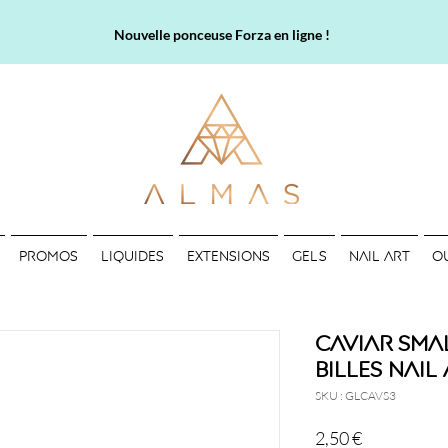
Nouvelle ponceuse Forza en ligne !
PROMOS
LIQUIDES
EXTENSIONS
GELS
NAIL ART
O
Caviar Smal
billes Nail
SKU : GLCAVS3
Prix
2,50 €