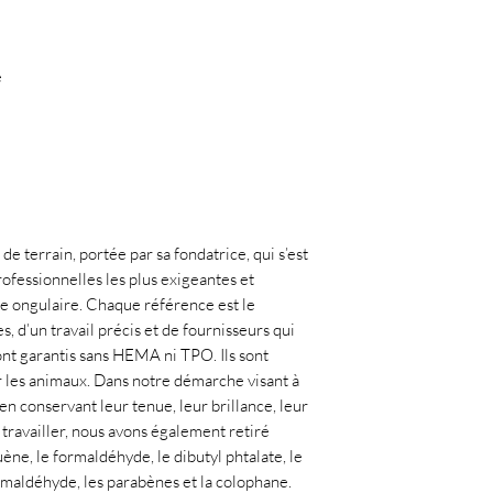
e
de terrain, portée par sa fondatrice, qui s’est
ofessionnelles les plus exigeantes et
ie ongulaire. Chaque référence est le
, d’un travail précis et de fournisseurs qui
ont garantis sans HEMA ni TPO. Ils sont
r les animaux. Dans notre démarche visant à
en conservant leur tenue, leur brillance, leur
à travailler, nous avons également retiré
uène, le formaldéhyde, le dibutyl phtalate, le
ormaldéhyde, les parabènes et la colophane.