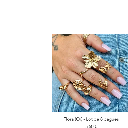
Flora (Or) - Lot de 8 bagues
Prix
5,50 €