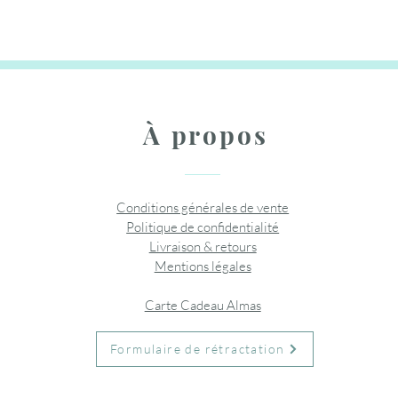
Rupture de stock
Rupture
Ajouter au panier
Ajouter au panier
Ajouter
À propos
Conditions générales de vente
Politique de confidentialité
Livraison & retours
Mentions légales
Carte Cadeau Almas
Formulaire de rétractation