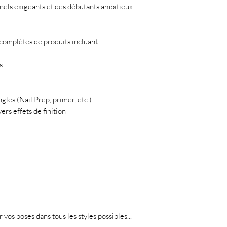
nnels exigeants et des débutants ambitieux.
mplètes de produits incluant :
s
ngles (
Nail Prep, primer,
etc.)
ers effets de finition
r vos poses dans tous les styles possibles...