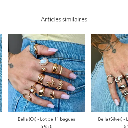
Articles similaires
Bella (Or) - Lot de 11 bagues
Bella (Silver) 
Prix
Pr
5,95 €
5,