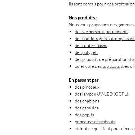
Ils sont conçus pour des professio
Nos produits :
Nous vous proposons des gammes co
des vernis semi-permanents
des builders gels auto-égalisant
des rubber bases
des polygels
des produits de préparation d’o
ou encore des
top coats
avec div
En passant par :
des pinceaux
des lampes UV/LED (CCFL)
des chablons
des capsules
des popits
ponceuse et embouts
et tout ce qu'il faut pour décore