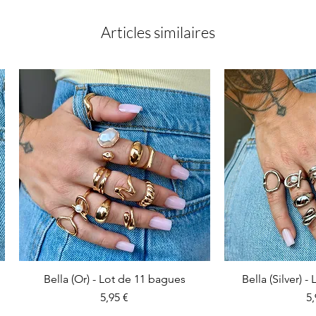
Articles similaires
Bella (Or) - Lot de 11 bagues
Bella (Silver) 
Prix
Pr
5,95 €
5,