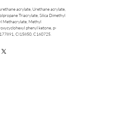
 urethane acrylate, Urethane acrylate,
lpropane Triacrylate, Silica Dimethyl
yl Methacrylate, Methyl
xycyclohexyl phenyl ketone, p-
 C177891, CI15850, C160725.