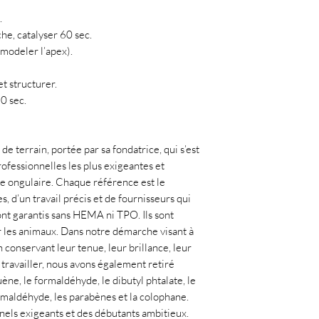
.
he, catalyser 60 sec.
modeler l’apex).
et structurer.
60 sec.
de terrain, portée par sa fondatrice, qui s’est
ofessionnelles les plus exigeantes et
ie ongulaire. Chaque référence est le
, d’un travail précis et de fournisseurs qui
ont garantis sans HEMA ni TPO. Ils sont
r les animaux. Dans notre démarche visant à
 conservant leur tenue, leur brillance, leur
à travailler, nous avons également retiré
uène, le formaldéhyde, le dibutyl phtalate, le
ormaldéhyde, les parabènes et la colophane.
nnels exigeants et des débutants ambitieux.