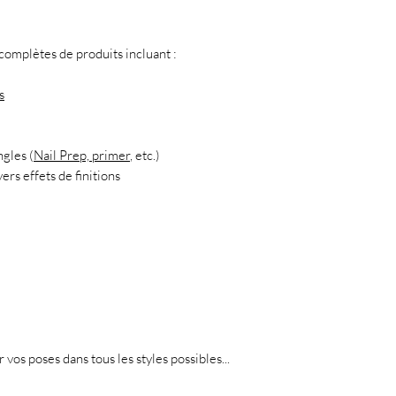
mplètes de produits incluant :
s
ngles (
Nail Prep, primer
, etc.)
ers effets de finitions
r vos poses dans tous les styles possibles...