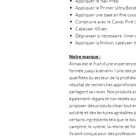
Appliquer le Nail Prep.
Appliquer le Primer Ultra Bond
Appliquer une base en fine couc
Construire avec le Candy Pink (
Catalyser 60 sec.
Dégraisser si nécessaire, limer 
Appliquer la finition, catalyser 
Notre marque :
Almas est le fruit d’une expérience 
formée jusqu’à devenir l’une des pr
qualifiées du secteur de la prothés
résultat de recherches approfondies
partagent sa vision. Nos produits s
également végans et non testés su
proposer des produits clean tout en
solidité et des textures agréables 
certains ingrédients tels que le tol
camphre, le xylène, la résine de f
Ils sont conçus pour des professio