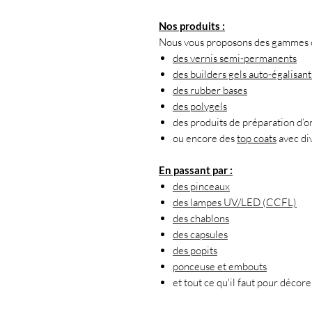
Nos produits :
Nous vous proposons des gammes co
des vernis semi-permanents
des builders gels auto-égalisant
des rubber bases
des polygels
des produits de préparation d’o
ou encore des
top coats
avec div
En passant par :
des pinceaux
des lampes UV/LED (CCFL)
des chablons
des capsules
des popits
ponceuse et embouts
et tout ce qu'il faut pour décore