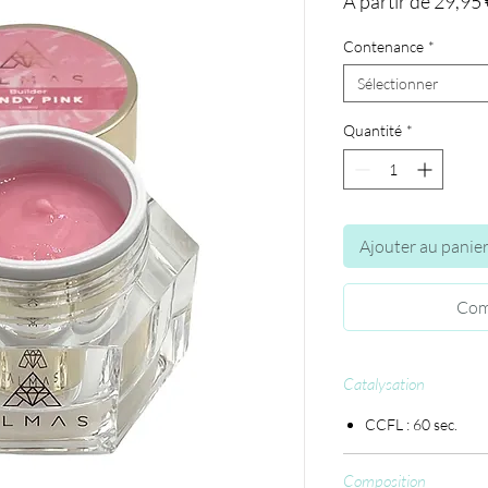
À partir de
29,95 
Contenance
*
Sélectionner
Quantité
*
Ajouter au panie
Com
Catalysation
CCFL : 60 sec.
Composition