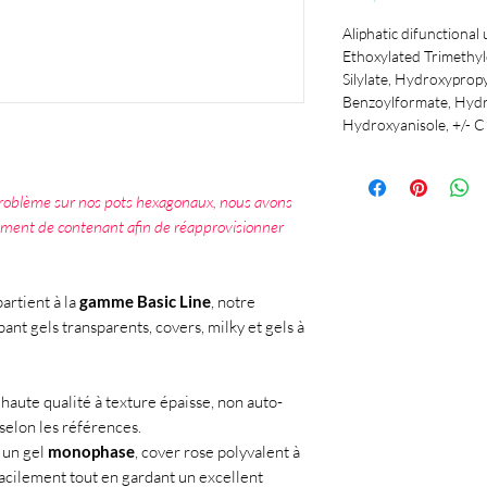
Aliphatic difunctional
Ethoxylated Trimethylo
Silylate, Hydroxyprop
Benzoylformate, Hydro
Hydroxyanisole, +/-
 problème sur nos pots hexagonaux, nous avons
ement de contenant afin de réapprovisionner
artient à la
gamme Basic Line
, notre
ant gels transparents, covers, milky et gels à
haute qualité à texture épaisse, non auto-
selon les références.
 un gel
monophase
, cover rose polyvalent à
facilement tout en gardant un excellent