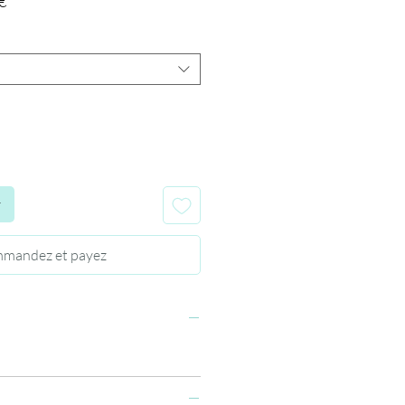
Prix
€
promotionnel
r
mandez et payez