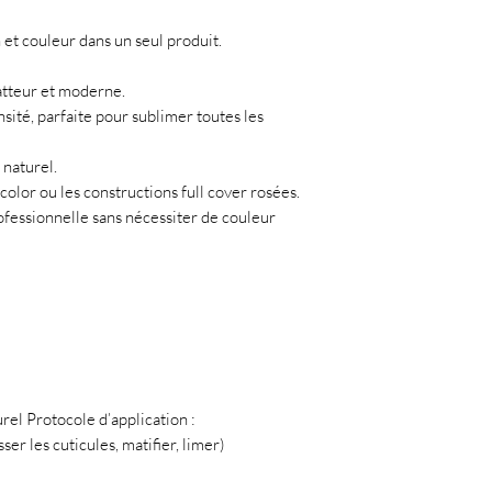
 et couleur dans un seul produit.
latteur et moderne.
nsité, parfaite pour sublimer toutes les
 naturel.
olor ou les constructions full cover rosées.
ofessionnelle sans nécessiter de couleur
rel Protocole d’application :
er les cuticules, matifier, limer)