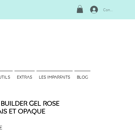
Connexion
UTILS
EXTRAS
LES IMPARFAITS
Blog
 Builder Gel Rose
ais et Opaque
Prix
€
promotionnel