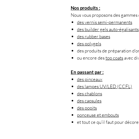
Nos produits :
Nous vous proposons des gammes co
des vernis semi-permanents
des builder gels auto-égalisants
des rubber bases
des polygels
des produits de préparation d’o
ou encore des
top coats
avec div
En passant par :
des pinceaux
des lampes UV/LED (CCFL)
des chablons
des capsules
des popits
ponceuse et embouts
et tout ce qu'il faut pour décore