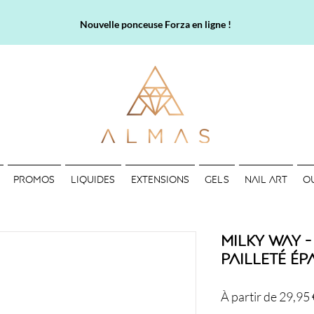
Nouvelle ponceuse Forza en ligne !
PROMOS
LIQUIDES
EXTENSIONS
GELS
NAIL ART
O
Milky Way -
Pailleté Ép
À partir de
29,95 