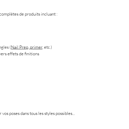
mplètes de produits incluant :
ngles (
Nail Prep, primer
, etc.)
ers effets de finitions
r vos poses dans tous les styles possibles...