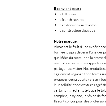
Il convient pour :
le full cover
la french reverse
les extensions au chablon
la construction classique
Notre marque :
Almas est le fruit d’une expérience 
formée jusqu’à devenir l’une des pr
qualifiées du secteur de la prothés
résultat de recherches approfondies
partagent sa vision. Nos produits s
également végans et non testés su
proposer des produits « clean » tou
leur solidité et des textures agréab
certains ingrédients tels que le tol
camphre, le xylène, la résine de f
Ils sont conçus pour des professio