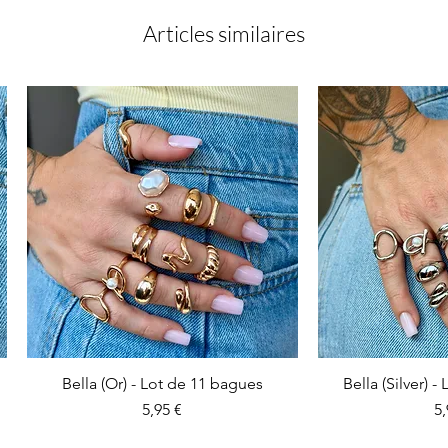
Articles similaires
Bella (Or) - Lot de 11 bagues
Bella (Silver) 
Prix
Pr
5,95 €
5,