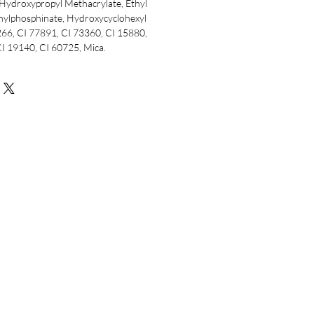
 Hydroxypropyl Methacrylate, Ethyl
nylphosphinate, Hydroxycyclohexyl
266, CI 77891, CI 73360, CI 15880,
I 19140, CI 60725, Mica.