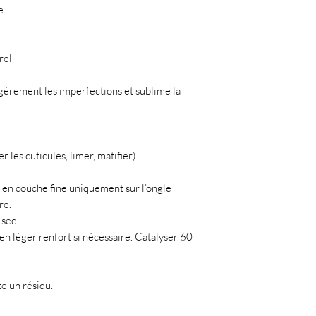
e
rel
égèrement les imperfections et sublime la
 les cuticules, limer, matifier)
 en couche fine uniquement sur l’ongle
re.
 sec.
n léger renfort si nécessaire. Catalyser 60
te un résidu.