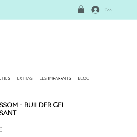
Connexion
UTILS
EXTRAS
LES IMPARFAITS
Blog
ssom - Builder Gel
sant
Prix
€
promotionnel