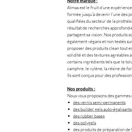
Notre marque :
Almas est le fruit d’une expérience 
formée jusqu’à devenir l’une des pr
qualifiées du secteur de la prothés
résultat de recherches approfondies
partagent sa vision. Nos produits s
également végans et non testés su
proposer des produits clean tout en
solidité et des textures agréables 
certains ingrédients tels que le tol
camphre, le xylène, la résine de f
Ils sont conçus pour des professio
Nos produits :
Nous vous proposons des gammes co
des vernis semi-permanents
des builder gels auto-égalisants
des rubber bases
des polygels
des produits de préparation de l