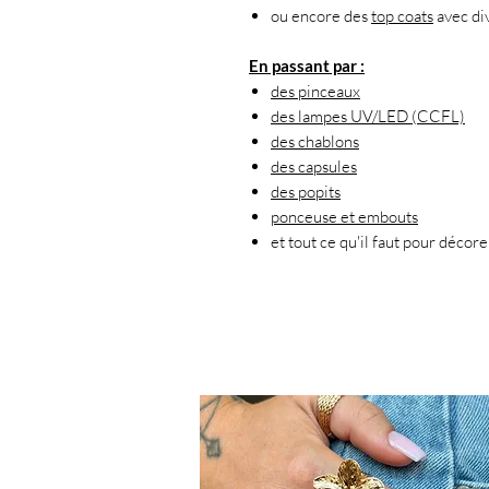
ou encore des
top coats
avec div
En passant par :
des pinceaux
des lampes UV/LED (CCFL)
des chablons
des capsules
des popits
ponceuse et embouts
et tout ce qu'il faut pour décore