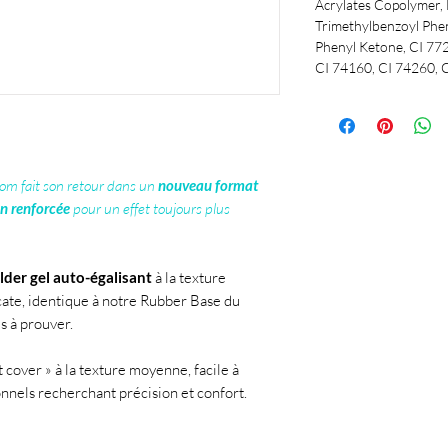
Acrylates Copolymer,
Trimethylbenzoyl Phe
Phenyl Ketone, CI 77
CI 74160, CI 74260, C
om fait son retour dans un
nouveau format
n renforcée
pour un effet toujours plus
lder gel auto-égalisant
à la texture
cate, identique à notre Rubber Base du
s à prouver.
 cover » à la texture moyenne, facile à
ionnels recherchant précision et confort.