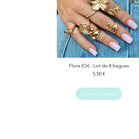
Flora (Or) - Lot de 8 bagues
Prix
5,50 €
Ajouter au panier
IMPARFAIT