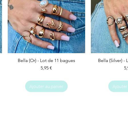
Bella (Or) - Lot de 11 bagues
Bella (Silver) 
Prix
Pr
5,95 €
5,
Ajouter au panier
Ajouter