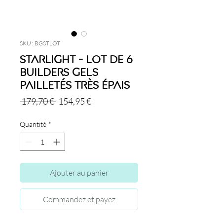
SKU : BGSTLOT
Starlight - Lot de 6
Builders Gels
Pailletés Très Épais
Prix
Prix
 179,70 € 
154,95 €
original
promotionnel
Quantité
*
Ajouter au panier
Commandez et payez