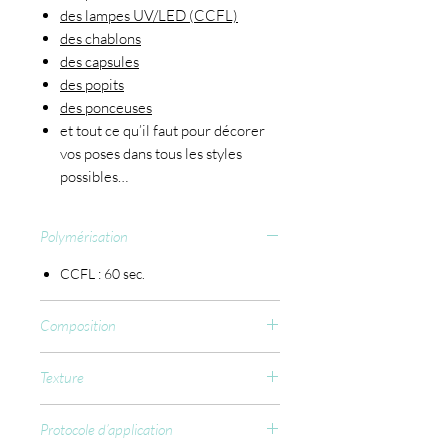
des lampes UV/LED (CCFL)
des chablons
des capsules
des popits
des ponceuses
et tout ce qu’il faut pour décorer
vos poses dans tous les styles
possibles…
Polymérisation
CCFL : 60 sec.
Composition
2-Hydroxyethyl methacrylate, Di-p-
Texture
tolyl(2,4,6-trimethylbenzoyl) phosphine
oxide, Acrylates Copolymer, Mica,
Très épaisse
Pigments.
Protocole d’application