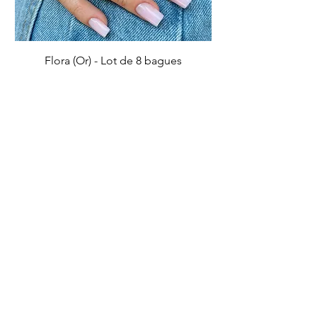
Flora (Or) - Lot de 8 bagues
Prix
5,50 €
Ajouter au panier
IMPARFAIT
IMPARFAIT