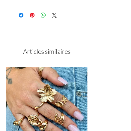
Préparer l’ongle naturel (repousser
les cuticules, limer et matifier).
Dépoussiérer soigneusement.
Appliquer le Nail Prep pour
déshydrater la plaque.
Appliquer le Primer Ultra Bond en
fine couche uniquement sur l’ongle
naturel. Laisser sécher à l’air libre.
Articles similaires
Appliquer une fine couche de base
(Rubber Base ou fine couche de
Builder). Polymériser 60 sec.
Placer le chablon ou les popits si
nécessaire.
Construire avec le gel Starlight
choisi (architecture complète).
Polymériser 60 sec.
Dégraisser si nécessaire.
Limer et structurer.
Appliquer la finition adaptée et
polymériser.