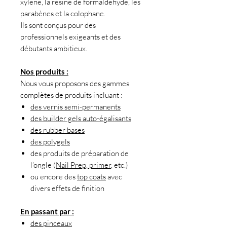
xylène, la résine de formaldéhyde, les
parabènes et la colophane.
Ils sont conçus pour des
professionnels exigeants et des
débutants ambitieux.
Nos produits :
Nous vous proposons des gammes
complètes de produits incluant :
des vernis semi-permanents
des builder gels auto-égalisants
des rubber bases
des polygels
des produits de préparation de
l’ongle (
Nail Prep, primer
, etc.)
ou encore des
top coats
avec
divers effets de finition
En passant par :
des pinceaux