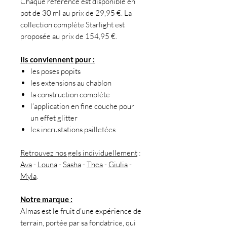
Chaque référence est disponible en
pot de 30 ml au prix de 29,95 €. La
collection complète Starlight est
proposée au prix de 154,95 €.
Ils conviennent pour :
les poses popits
les extensions au chablon
la construction complète
l’application en fine couche pour
un effet glitter
les incrustations pailletées
Retrouvez nos gels individuellement
:
Ava
-
Louna
-
Sasha
-
Thea
-
Giulia
-
Myla
.
Notre marque :
Almas est le fruit d’une expérience de
terrain, portée par sa fondatrice, qui