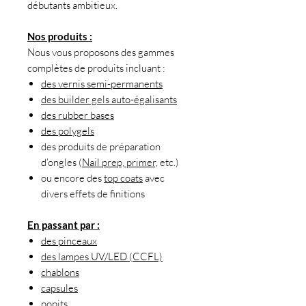
débutants ambitieux.
Nos produits :
Nous vous proposons des gammes
complètes de produits incluant :
des vernis semi-permanents
des builder gels auto-égalisants
des rubber bases
des polygels
des produits de préparation
d’ongles (
Nail prep, primer,
etc.)
ou encore des
top coats
avec
divers effets de finitions
En passant par :
des pinceaux
des lampes UV/LED (CCFL)
chablons
capsules
popits