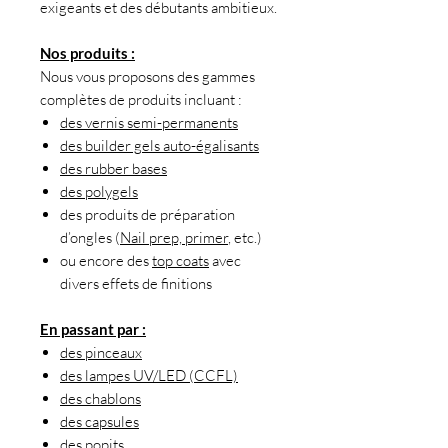
exigeants et des débutants ambitieux.
Nos produits :
Nous vous proposons des gammes
complètes de produits incluant :
des vernis semi-permanents
des builder gels auto-égalisants
des rubber bases
des polygels
des produits de préparation
d’ongles (
Nail prep, primer
, etc.)
ou encore des
top coats
avec
divers effets de finitions
En passant par :
des pinceaux
des lampes UV/LED (CCFL)
des chablons
des capsules
des popits