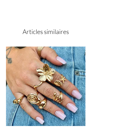
trimethylphenyl), CI 77891, CI 77007.
peau.
Utilisez le Primer Ultra bond qui
servira à améliorer l’adhérence des
produits.
Passez à la Rubber Base : elle est
Articles similaires
indispensable à appliquer pour
maximiser l'adhérence de vos gels
sur les ongles naturels lorsque vous
souhaitez faire un gainage.
Appliquez un Soft Cover pour lisser
et camoufler les petites irrégularités
de l’ongle. Disponible dans
différentes teintes, il peut également
corriger la couleur et/ou l’unifier
selon le rendu souhaité et l’opacité
du vernis semi-permanent posé
après. Il est utilisé pour créer une
base parfaite.
C’est le moment de passer à la pose
de votre vernis semi-permanent.
Nos gammes ont une haute