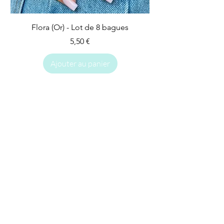
Flora (Or) - Lot de 8 bagues
Prix
5,50 €
Ajouter au panier
IMPARFAIT
IMPARFAIT