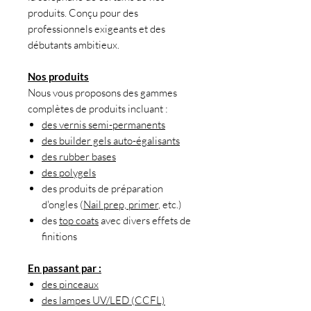
produits. Conçu pour des
professionnels exigeants et des
débutants ambitieux.
Nos produits
Nous vous proposons des gammes
complètes de produits incluant :
des vernis semi-permanents
des builder gels auto-égalisants
des rubber bases
des polygels
des produits de préparation
d'ongles (
Nail prep, primer
, etc.)
des
top coats
avec divers effets de
finitions
En passant par :
des pinceaux
des lampes UV/LED (CCFL)