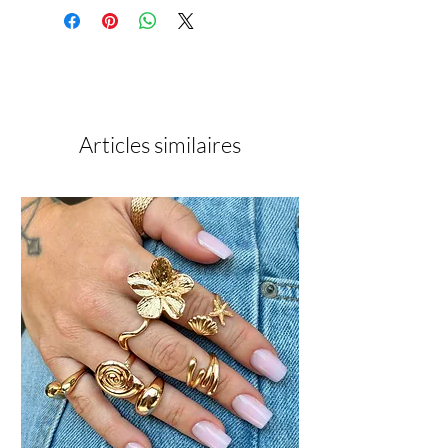
ou deux couches fines selon la
[bis(4-methylphenyl)phosphinyl](2,4,6-
couvrance souhaitée
trimethylphenyl), CI 77891, CI 21090,
Polymériser entre chaque couche
CI 77499, CI 74160, CI 77266.
Finir avec un top coat pour protéger
la couleur et prolonger la tenue
Articles similaires