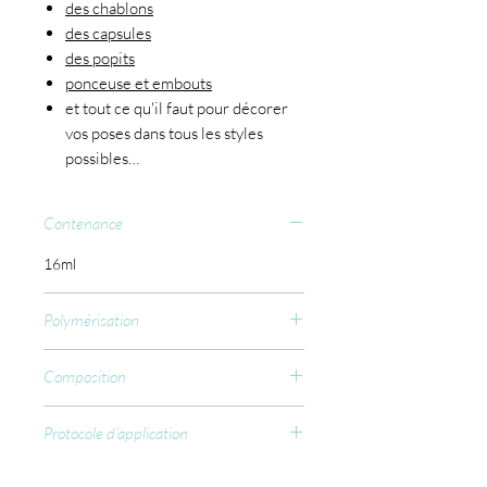
des chablons
des capsules
des popits
ponceuse et embouts
et tout ce qu'il faut pour décorer
vos poses dans tous les styles
possibles…
Contenance
16ml
Polymérisation
CCFL : 60 sec.
Composition
Ethyl Trimethylbenzoyl
Protocole d’application
Phenylphosphinate, Hydroxypropyl
Methacrylate, Acryloyl Morpholine,
Appliquer sur base préparée en une
Silica Dimethyl Silylate, Methanone,