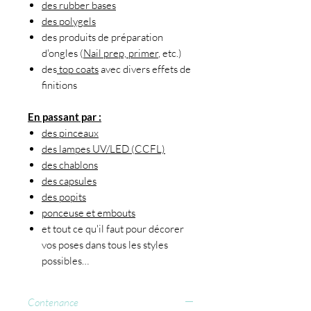
des rubber bases
des polygels
des produits de préparation
d'ongles (
Nail prep, primer
, etc.)
des
top coats
avec divers effets de
finitions
En passant par :
des pinceaux
des lampes UV/LED (CCFL)
des chablons
des capsules
des popits
ponceuse et embouts
et tout ce qu'il faut pour décorer
vos poses dans tous les styles
possibles…
Contenance