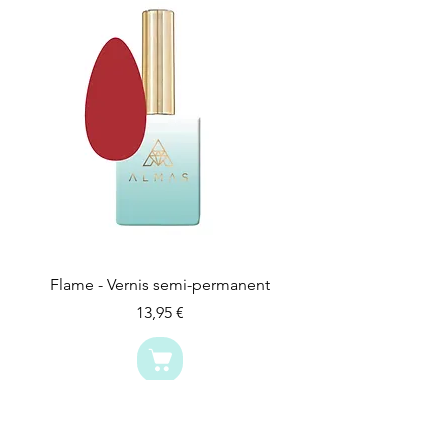
souhaitez faire un gainage.
Appliquer un Soft Cover pour lisser
et camoufler les petites irrégularités
de l'ongle. Disponible dans
différentes teintes, il peut également
corriger la couleur et/ou l'unifier
selon le rendu souhaité et l'opacité
du vernis semi-permanent posé
après. Il est utilisé pour créer une
base parfaite.
C'est le moment de passer à la pose
de votre vernis semi-permanent
Navy Blue. Nos gammes ont une
haute pigmentation, ce qui leur
Flame - Vernis semi-permanent
permet de ne nécessiter qu'une
Prix
13,95 €
couche pour être parfaitement
opaque.
Pour une brillance incroyable, on
finit la pose par le Diamond Top coat
ou pour un rendu plus mat avec le
Velvet top coat. Pour les clients qui
souhaitent mettre des paillettes