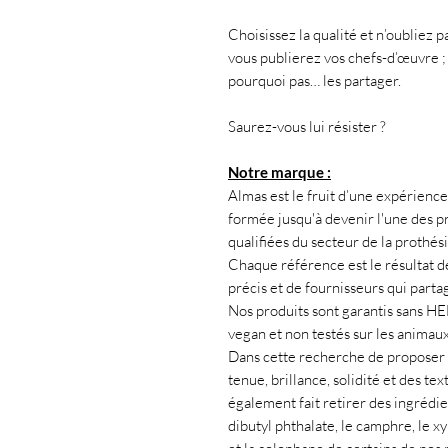
Choisissez la qualité et n’oubliez 
vous publierez vos chefs-d’œuvre ;
pourquoi pas… les partager.
Saurez-vous lui résister ?
Notre marque :
Almas est le fruit d’une expérience 
formée jusqu'à devenir l'une des pr
qualifiées du secteur de la prothés
Chaque référence est le résultat d
précis et de fournisseurs qui partag
Nos produits sont garantis sans H
vegan et non testés sur les animaux
Dans cette recherche de proposer d
tenue, brillance, solidité et des te
également fait retirer des ingrédi
dibutyl phthalate, le camphre, le x