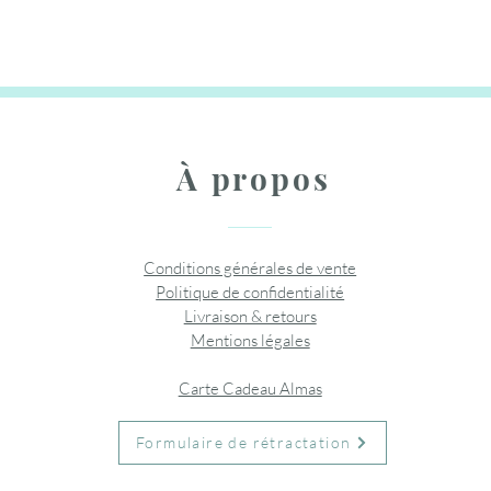
Ajouter
Rupture de stock
Rupture
Ajouter au panier
Ajouter au panier
Ajouter
À propos
Conditions générales de vente
Politique de confidentialité
Livraison & retours
Mentions légales
Carte Cadeau Almas
Formulaire de rétractation