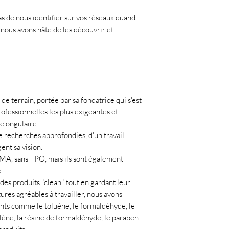
semi-permanent. 
pigmentation, ce qu
pas de nous identifier sur vos réseaux quand
collections qui on
 nous avons hâte de les découvrir et
rendu plus flou, e
pour être parfait
Pour une brillance i
Diamond Top Coat o
Velvet Top Coat. Po
des paillettes dans
de terrain, portée par sa fondatrice qui s'est
tourner vers nos fi
ofessionnelles les plus exigeantes et
ie ongulaire.
e recherches approfondies, d'un travail
ent sa vision.
EMA, sans TPO, mais ils sont également
.
es produits "clean" tout en gardant leur
xtures agréables à travailler, nous avons
ents comme le toluène, le formaldéhyde, le
ylène, la résine de formaldéhyde, le paraben