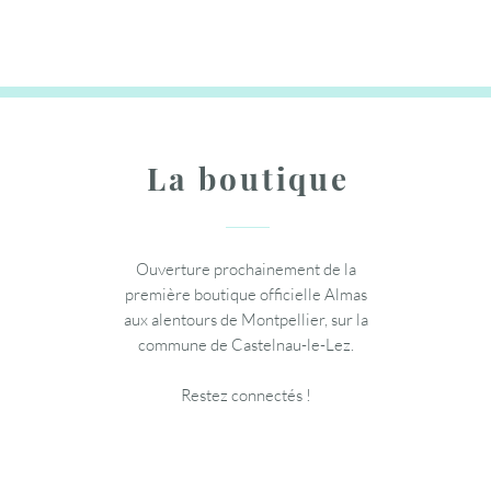
Ajouter au panier
Ajouter au panier
Ajouter au panier
La boutique
Ouverture prochainement de la
première boutique officielle Almas
aux alentours de Montpellier, sur la
commune de Castelnau-le-Lez.
Restez connectés !