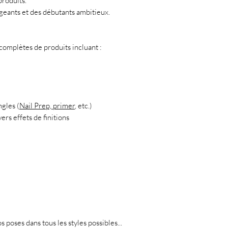
produits.
geants et des débutants ambitieux.
mplètes de produits incluant :
ngles (
Nail Prep, primer
, etc.)
ers effets de finitions
s poses dans tous les styles possibles...