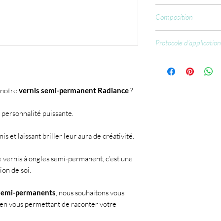
CCFL : 60 sec.
Composition
Ethyl Trimethylbenzo
Protocole d’application
Methacrylate, Acryloyl
Methanone, [bis(4-met
Une fois votre ongle 
trimethylphenyl), CI 
Appliquez votre Nai
sans toucher la pe
t notre
vernis semi-permanent Radiance
?
Utilisez le Primer 
l’adhérence des pr
e personnalité puissante.
Passez au Rubber Ba
l'appliquer pour ma
les ongles naturels
s et laissant briller leur aura de créativité.
gainage.
Appliquez un Soft 
e vernis à ongles semi-permanent, c'est une
petites irrégularit
ion de soi.
différentes teintes
et/ou l’unifier selo
semi-permanents
, nous souhaitons vous
vernis semi-permane
 en vous permettant de raconter votre
créer une base parf
C’est le moment de