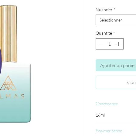
Nuancier
*
Sélectionner
Quantité
*
Ajouter au panie
Com
Contenance
16ml
Polymérisation