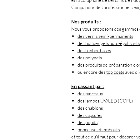
et la colophane de certains de nos 
Conçu pour des professionnels exi
Nos produits :
Nous vous proposons des gammes co
des vernis semi-permanents
des builder gels auto-égalisants
des rubber bases
des polygels
des produits de préparation d’o
ou encore des
top coats
avec div
En passant par :
des pinceaux
des lampes UV/LED (CCFL)
des chablons
des capsules
des popits
ponceuse et embouts
et tout ce qu'il faut pour décorer vo