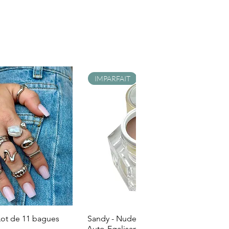
IMPARFAIT
- Lot de 11 bagues
Sandy - Nude Laiteux - Builder Gel -
Auto-Egalisant - Catégorie Imparfait