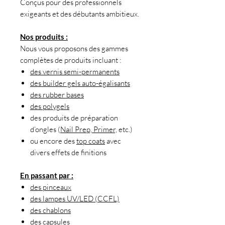
Conçus pour des professionnels
exigeants et des débutants ambitieux.
Nos produits :
Nous vous proposons des gammes
complètes de produits incluant :
des vernis semi-permanents
des builder gels auto-égalisants
des rubber bases
des polygels
des produits de préparation
d’ongles (
Nail Prep, Primer,
etc.)
ou encore des
top coats
avec
divers effets de finitions
En passant par :
des pinceaux
des lampes UV/LED (CCFL)
des chablons
des capsules