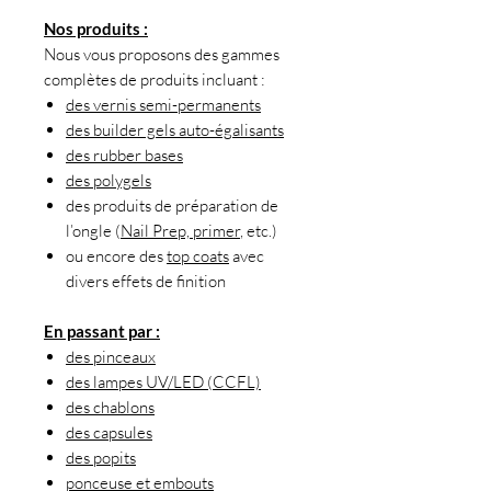
Nos produits :
Nous vous proposons des gammes
complètes de produits incluant :
des vernis semi-permanents
des builder gels auto-égalisants
des rubber bases
des polygels
des produits de préparation de
l’ongle (
Nail Prep, primer
, etc.)
ou encore des
top coats
avec
divers effets de finition
En passant par :
des pinceaux
des lampes UV/LED (CCFL)
des chablons
des capsules
des popits
ponceuse et embouts