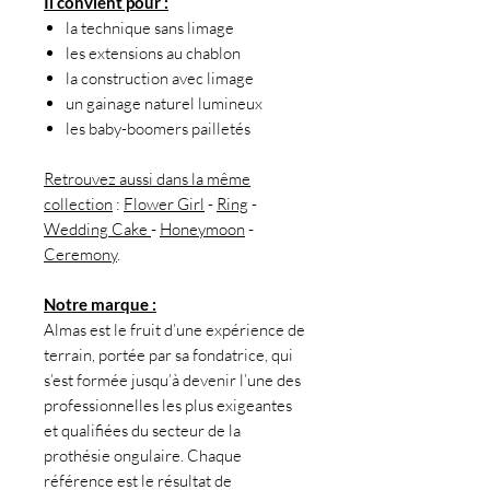
Il convient pour :
la technique sans limage
les extensions au chablon
la construction avec limage
un gainage naturel lumineux
les baby-boomers pailletés
Retrouvez aussi dans la même
collection
:
Flower Girl
-
Ring
-
Wedding Cake
-
Honeymoon
-
Ceremony
.
Notre marque :
Almas est le fruit d’une expérience de
terrain, portée par sa fondatrice, qui
s’est formée jusqu’à devenir l’une des
professionnelles les plus exigeantes
et qualifiées du secteur de la
prothésie ongulaire. Chaque
référence est le résultat de