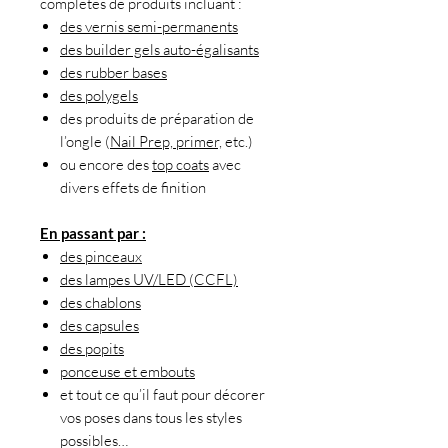
complètes de produits incluant :
des vernis semi-permanents
des builder gels auto-égalisants
des rubber bases
des polygels
des produits de préparation de
l’ongle (
Nail Prep, primer,
etc.)
ou encore des
top coats
avec
divers effets de finition
En passant par :
des pinceaux
des lampes UV/LED (CCFL)
des chablons
des capsules
des popits
ponceuse et embouts
et tout ce qu’il faut pour décorer
vos poses dans tous les styles
possibles…