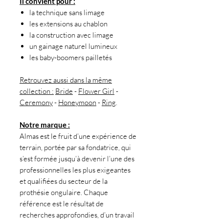
Il convient pour :
la technique sans limage
les extensions au chablon
la construction avec limage
un gainage naturel lumineux
les baby-boomers pailletés
Retrouvez aussi dans la même
collection :
Bride
-
Flower Girl
-
Ceremony
-
Honeymoon
-
Ring
.
Notre marque :
Almas est le fruit d’une expérience de
terrain, portée par sa fondatrice, qui
s’est formée jusqu’à devenir l’une des
professionnelles les plus exigeantes
et qualifiées du secteur de la
prothésie ongulaire. Chaque
référence est le résultat de
recherches approfondies, d’un travail